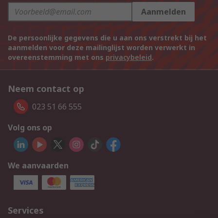
Aanmelden
De persoonlijke gegevens die u aan ons verstrekt bij het
aanmelden voor deze mailinglijst worden verwerkt in
overeenstemming met ons
privacybeleid
.
Neem contact op
023 51 66 555
Volg ons op
We aanvaarden
Services