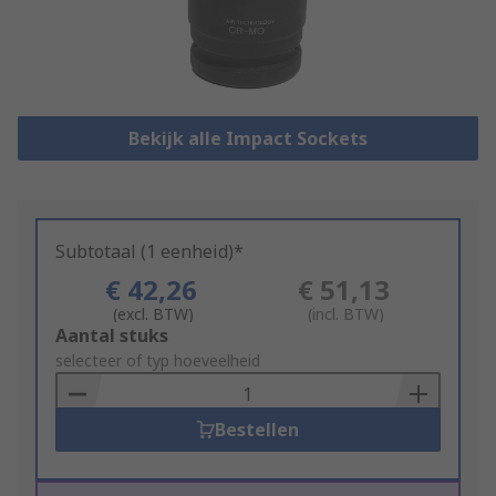
Bekijk alle Impact Sockets
Subtotaal (1 eenheid)*
€ 42,26
€ 51,13
(excl. BTW)
(incl. BTW)
Add
Aantal stuks
to
selecteer of typ hoeveelheid
Basket
Bestellen