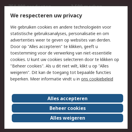
750.000 producten
2.500 merken
Bestellen
Inkoopoplossingen
We respecteren uw privacy
Retouren
Technisch advies
We gebruiken cookies en andere technologieën voor
Track & Trace
statistische gebruiksanalyses, personalisatie en om
advertenties weer te geven op websites van derden.
Wettelijk
Door op "Alles accepteren" te klikken, geeft u
toestemming voor de verwerking van niet-essentiële
Cookiebeleid
Email veiligheid
cookies. U kunt uw cookies selecteren door te klikken op
Privacybeleid
Websitevoorwaarden
"Beheer cookies". Als u dit niet wilt, klikt u op "Alles
weigeren". Dit kan de toegang tot bepaalde functies
Algemene
beperken. Meer informatie vindt u in
ons cookiebeleid
verkoopvoorwaarden
Over RS
Alles accepteren
RS Group
Over ons
Beheer cookies
RS wereldwijd
Werken bij RS
Alles weigeren
ESG