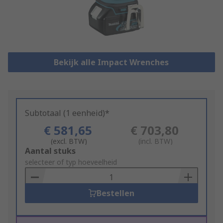
Bekijk alle Impact Wrenches
Subtotaal (1 eenheid)*
€ 581,65
€ 703,80
(excl. BTW)
(incl. BTW)
Add
Aantal stuks
to
selecteer of typ hoeveelheid
Basket
Bestellen