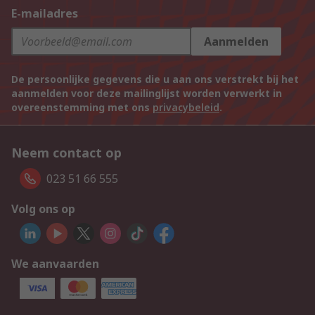
E-mailadres
Aanmelden
De persoonlijke gegevens die u aan ons verstrekt bij het
aanmelden voor deze mailinglijst worden verwerkt in
overeenstemming met ons
privacybeleid
.
Neem contact op
023 51 66 555
Volg ons op
We aanvaarden