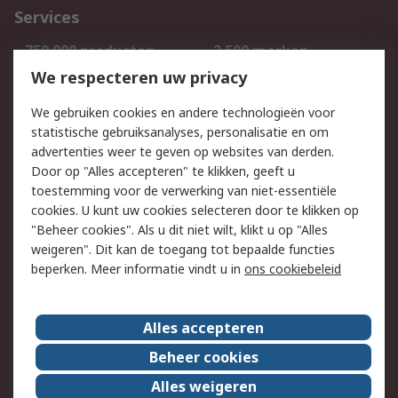
Services
750.000 producten
2.500 merken
Bestellen
Inkoopoplossingen
We respecteren uw privacy
Retouren
Technisch advies
We gebruiken cookies en andere technologieën voor
Track & Trace
statistische gebruiksanalyses, personalisatie en om
advertenties weer te geven op websites van derden.
Wettelijk
Door op "Alles accepteren" te klikken, geeft u
toestemming voor de verwerking van niet-essentiële
Cookiebeleid
Email veiligheid
cookies. U kunt uw cookies selecteren door te klikken op
Privacybeleid
Websitevoorwaarden
"Beheer cookies". Als u dit niet wilt, klikt u op "Alles
weigeren". Dit kan de toegang tot bepaalde functies
Algemene
beperken. Meer informatie vindt u in
ons cookiebeleid
verkoopvoorwaarden
Over RS
Alles accepteren
RS Group
Over ons
Beheer cookies
RS wereldwijd
Werken bij RS
Alles weigeren