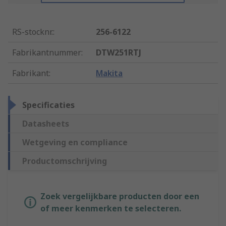
RS-stocknr.
:
256-6122
Fabrikantnummer
:
DTW251RTJ
Fabrikant
:
Makita
Specificaties
Datasheets
Wetgeving en compliance
Productomschrijving
Zoek vergelijkbare producten door een
of meer kenmerken te selecteren.