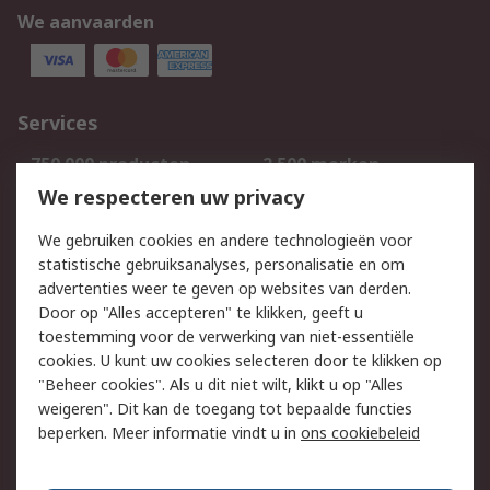
We aanvaarden
Services
750.000 producten
2.500 merken
Bestellen
Inkoopoplossingen
We respecteren uw privacy
Retouren
Technisch advies
We gebruiken cookies en andere technologieën voor
Track & Trace
statistische gebruiksanalyses, personalisatie en om
advertenties weer te geven op websites van derden.
Wettelijk
Door op "Alles accepteren" te klikken, geeft u
toestemming voor de verwerking van niet-essentiële
Cookiebeleid
Email veiligheid
cookies. U kunt uw cookies selecteren door te klikken op
Privacybeleid
Websitevoorwaarden
"Beheer cookies". Als u dit niet wilt, klikt u op "Alles
weigeren". Dit kan de toegang tot bepaalde functies
Algemene
beperken. Meer informatie vindt u in
ons cookiebeleid
verkoopvoorwaarden