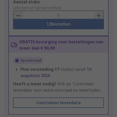
Add
Aantal stuks
to
selecteer of typ hoeveelheid
Basket
Bestellen
GRATIS bezorging voor bestellingen van
meer dan € 90,00
Op voorraad
Plus verzending
17
stuk(s) vanaf
10
augustus 2026
Heeft u meer nodig?
Klik op 'Controleer
leverdata' voor extra voorraad en levertijden.
Controleer leverdata