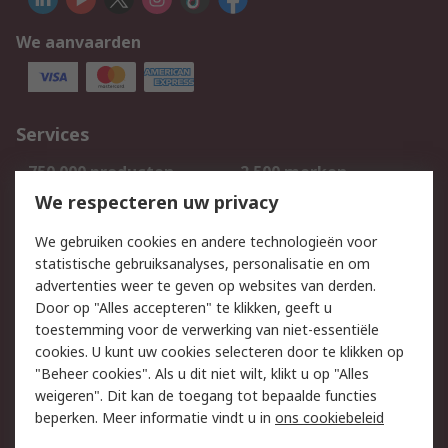
We aanvaarden
Services
750.000 producten
2.500 merken
Bestellen
Inkoopoplossingen
We respecteren uw privacy
Retouren
Technisch advies
We gebruiken cookies en andere technologieën voor
Track & Trace
statistische gebruiksanalyses, personalisatie en om
advertenties weer te geven op websites van derden.
Wettelijk
Door op "Alles accepteren" te klikken, geeft u
toestemming voor de verwerking van niet-essentiële
Cookiebeleid
Email veiligheid
cookies. U kunt uw cookies selecteren door te klikken op
Privacybeleid
Websitevoorwaarden
"Beheer cookies". Als u dit niet wilt, klikt u op "Alles
weigeren". Dit kan de toegang tot bepaalde functies
Algemene
beperken. Meer informatie vindt u in
ons cookiebeleid
verkoopvoorwaarden