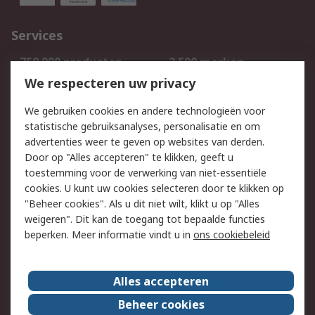
Services
750.000 producten
2.500 merken
Bestellen
Inkoopoplossingen
We respecteren uw privacy
Retouren
Technisch advies
We gebruiken cookies en andere technologieën voor
Track & Trace
statistische gebruiksanalyses, personalisatie en om
advertenties weer te geven op websites van derden.
Wettelijk
Door op "Alles accepteren" te klikken, geeft u
toestemming voor de verwerking van niet-essentiële
Cookiebeleid
Email veiligheid
cookies. U kunt uw cookies selecteren door te klikken op
Privacybeleid
Websitevoorwaarden
"Beheer cookies". Als u dit niet wilt, klikt u op "Alles
weigeren". Dit kan de toegang tot bepaalde functies
Algemene
beperken. Meer informatie vindt u in
ons cookiebeleid
verkoopvoorwaarden
Over RS
Alles accepteren
RS Group
Over ons
Beheer cookies