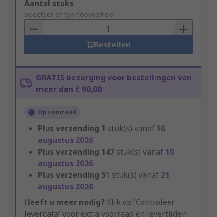
Add
Aantal stuks
to
selecteer of typ hoeveelheid
Basket
Bestellen
GRATIS bezorging voor bestellingen van
meer dan € 90,00
Op voorraad
Plus verzending
1
stuk(s) vanaf
10
augustus 2026
Plus verzending
147
stuk(s) vanaf
10
augustus 2026
Plus verzending
51
stuk(s) vanaf
21
augustus 2026
Heeft u meer nodig?
Klik op 'Controleer
leverdata' voor extra voorraad en levertijden.