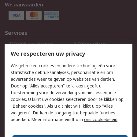
We aanvaarden
Services
750.000 producten
2.500 merken
Bestellen
Inkoopoplossingen
We respecteren uw privacy
Retouren
Technisch advies
We gebruiken cookies en andere technologieën voor
Track & Trace
statistische gebruiksanalyses, personalisatie en om
advertenties weer te geven op websites van derden.
Wettelijk
Door op "Alles accepteren" te klikken, geeft u
toestemming voor de verwerking van niet-essentiële
Cookiebeleid
Email veiligheid
cookies. U kunt uw cookies selecteren door te klikken op
Privacybeleid
Websitevoorwaarden
"Beheer cookies". Als u dit niet wilt, klikt u op "Alles
weigeren". Dit kan de toegang tot bepaalde functies
Algemene
beperken. Meer informatie vindt u in
ons cookiebeleid
verkoopvoorwaarden
Over RS