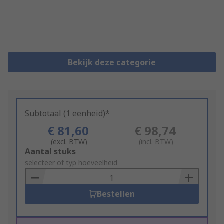
Bekijk deze categorie
Subtotaal (1 eenheid)*
€ 81,60
€ 98,74
(excl. BTW)
(incl. BTW)
Add
Aantal stuks
to
selecteer of typ hoeveelheid
Basket
Bestellen