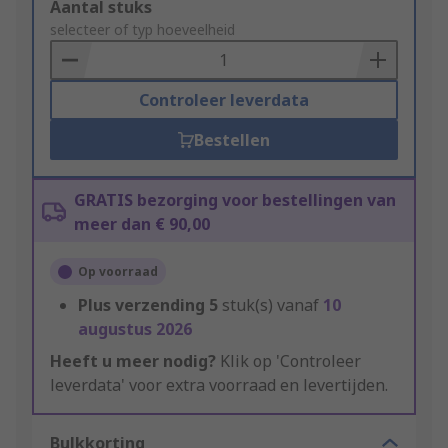
Add
Aantal stuks
to
selecteer of typ hoeveelheid
Basket
Controleer leverdata
Bestellen
GRATIS bezorging voor bestellingen van
meer dan € 90,00
Op voorraad
Plus verzending
5
stuk(s) vanaf
10
augustus 2026
Heeft u meer nodig?
Klik op 'Controleer
leverdata' voor extra voorraad en levertijden.
Bulkkorting