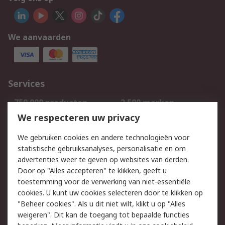
We aanvaarden
Services
750.000 producten
2.500 merken
Bestellen
Inkoopoplossingen
We respecteren uw privacy
Retouren
Technisch advies
We gebruiken cookies en andere technologieën voor
Track & Trace
statistische gebruiksanalyses, personalisatie en om
advertenties weer te geven op websites van derden.
Wettelijk
Door op "Alles accepteren" te klikken, geeft u
toestemming voor de verwerking van niet-essentiële
Cookiebeleid
Email veiligheid
cookies. U kunt uw cookies selecteren door te klikken op
Privacybeleid
Websitevoorwaarden
"Beheer cookies". Als u dit niet wilt, klikt u op "Alles
weigeren". Dit kan de toegang tot bepaalde functies
Algemene