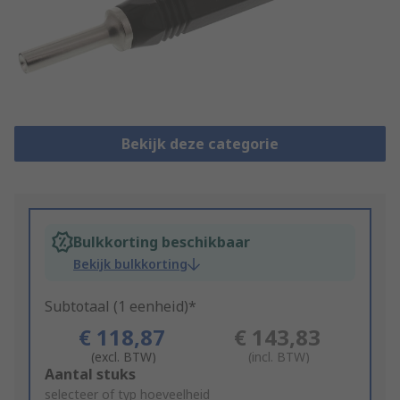
Bekijk deze categorie
Bulkkorting beschikbaar
Bekijk bulkkorting
Subtotaal (1 eenheid)*
€ 118,87
€ 143,83
(excl. BTW)
(incl. BTW)
Add
Aantal stuks
to
selecteer of typ hoeveelheid