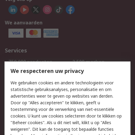
We aanvaarden
Services
750.000 producten
2.500 merken
Bestellen
Inkoopoplossingen
We respecteren uw privacy
Retouren
Technisch advies
We gebruiken cookies en andere technologieën voor
Track & Trace
statistische gebruiksanalyses, personalisatie en om
advertenties weer te geven op websites van derden.
Wettelijk
Door op "Alles accepteren" te klikken, geeft u
toestemming voor de verwerking van niet-essentiële
Cookiebeleid
Email veiligheid
cookies. U kunt uw cookies selecteren door te klikken op
Privacybeleid
Websitevoorwaarden
"Beheer cookies". Als u dit niet wilt, klikt u op "Alles
weigeren". Dit kan de toegang tot bepaalde functies
Algemene