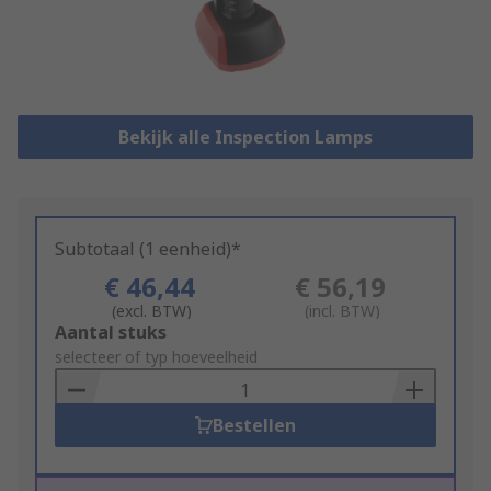
Bekijk alle Inspection Lamps
Subtotaal (1 eenheid)*
€ 46,44
€ 56,19
(excl. BTW)
(incl. BTW)
Add
Aantal stuks
to
selecteer of typ hoeveelheid
Basket
Bestellen