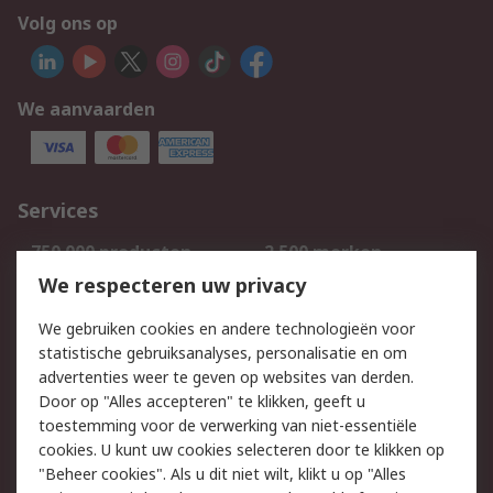
Volg ons op
We aanvaarden
Services
750.000 producten
2.500 merken
Bestellen
Inkoopoplossingen
We respecteren uw privacy
Retouren
Technisch advies
We gebruiken cookies en andere technologieën voor
Track & Trace
statistische gebruiksanalyses, personalisatie en om
advertenties weer te geven op websites van derden.
Wettelijk
Door op "Alles accepteren" te klikken, geeft u
toestemming voor de verwerking van niet-essentiële
Cookiebeleid
Email veiligheid
cookies. U kunt uw cookies selecteren door te klikken op
Privacybeleid
Websitevoorwaarden
"Beheer cookies". Als u dit niet wilt, klikt u op "Alles