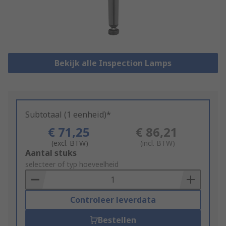
Bekijk alle Inspection Lamps
Subtotaal (1 eenheid)*
€ 71,25
€ 86,21
(excl. BTW)
(incl. BTW)
Add
Aantal stuks
to
selecteer of typ hoeveelheid
Basket
Controleer leverdata
Bestellen