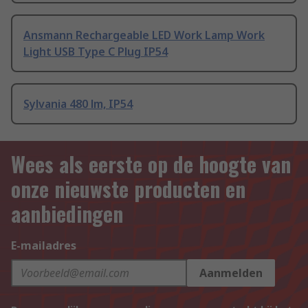
Ansmann Rechargeable LED Work Lamp Work
Light USB Type C Plug IP54
Sylvania 480 lm, IP54
Wees als eerste op de hoogte van
onze nieuwste producten en
aanbiedingen
E-mailadres
Aanmelden