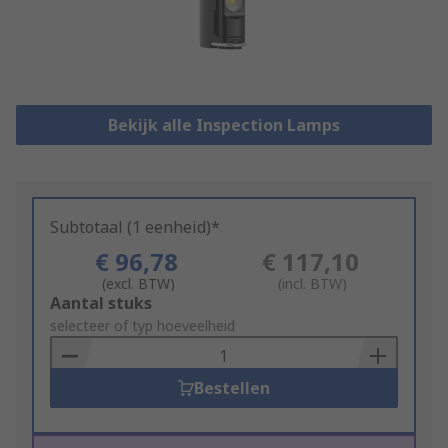
Bekijk alle Inspection Lamps
Subtotaal (1 eenheid)*
€ 96,78
€ 117,10
(excl. BTW)
(incl. BTW)
Add
Aantal stuks
to
selecteer of typ hoeveelheid
Basket
Bestellen