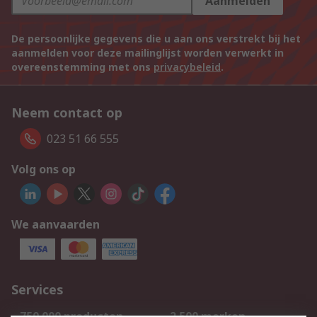
Aanmelden
De persoonlijke gegevens die u aan ons verstrekt bij het
aanmelden voor deze mailinglijst worden verwerkt in
overeenstemming met ons
privacybeleid
.
Neem contact op
023 51 66 555
Volg ons op
We aanvaarden
Services
750.000 producten
2.500 merken