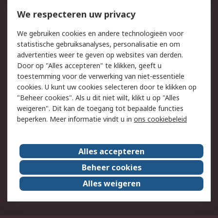
Bestellen
Inkoopoplossingen
We respecteren uw privacy
Retouren
Technisch advies
We gebruiken cookies en andere technologieën voor
Track & Trace
statistische gebruiksanalyses, personalisatie en om
advertenties weer te geven op websites van derden.
Wettelijk
Door op "Alles accepteren" te klikken, geeft u
toestemming voor de verwerking van niet-essentiële
Cookiebeleid
Email veiligheid
cookies. U kunt uw cookies selecteren door te klikken op
Privacybeleid
Websitevoorwaarden
"Beheer cookies". Als u dit niet wilt, klikt u op "Alles
weigeren". Dit kan de toegang tot bepaalde functies
Algemene
beperken. Meer informatie vindt u in
ons cookiebeleid
verkoopvoorwaarden
Over RS
Alles accepteren
RS Group
Over ons
Beheer cookies
RS wereldwijd
Werken bij RS
Alles weigeren
ESG