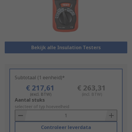
Bekijk alle Insulation Testers
Subtotaal (1 eenheid)*
€ 217,61
€ 263,31
(excl. BTW)
(incl. BTW)
Add
Aantal stuks
to
selecteer of typ hoeveelheid
Basket
Controleer leverdata