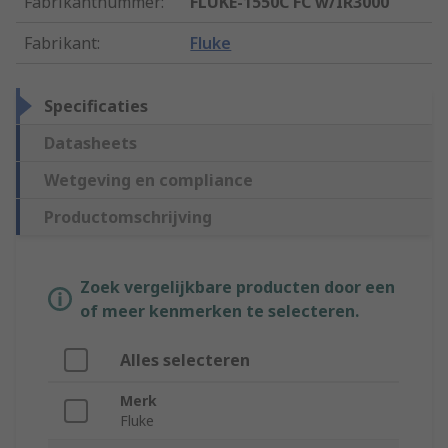
Fabrikantnummer
:
FLUKE-1550C FC w/IR3000
Fabrikant
:
Fluke
Specificaties
Datasheets
Wetgeving en compliance
Productomschrijving
Zoek vergelijkbare producten door een
of meer kenmerken te selecteren.
Alles selecteren
Merk
Fluke