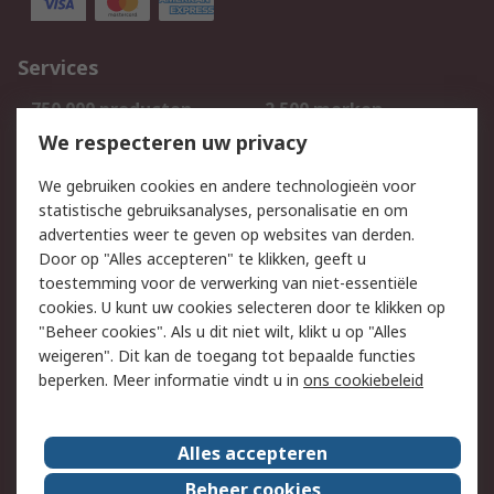
Services
750.000 producten
2.500 merken
Bestellen
Inkoopoplossingen
We respecteren uw privacy
Retouren
Technisch advies
We gebruiken cookies en andere technologieën voor
Track & Trace
statistische gebruiksanalyses, personalisatie en om
advertenties weer te geven op websites van derden.
Wettelijk
Door op "Alles accepteren" te klikken, geeft u
toestemming voor de verwerking van niet-essentiële
Cookiebeleid
Email veiligheid
cookies. U kunt uw cookies selecteren door te klikken op
Privacybeleid
Websitevoorwaarden
"Beheer cookies". Als u dit niet wilt, klikt u op "Alles
weigeren". Dit kan de toegang tot bepaalde functies
Algemene
beperken. Meer informatie vindt u in
ons cookiebeleid
verkoopvoorwaarden
Over RS
Alles accepteren
RS Group
Over ons
Beheer cookies