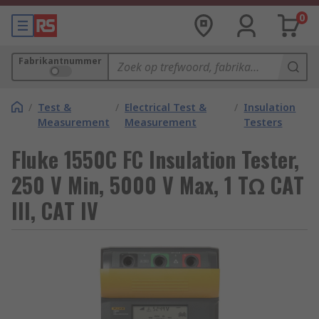
0
Fabrikantnummer
/
Test &
/
Electrical Test &
/
Insulation
Measurement
Measurement
Testers
Fluke 1550C FC Insulation Tester,
250 V Min, 5000 V Max, 1 TΩ CAT
III, CAT IV