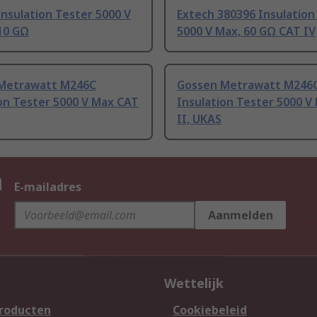
nsulation Tester 5000 V
Extech 380396 Insulation
10 GΩ
5000 V Max, 60 GΩ CAT IV
Metrawatt M246C
Gossen Metrawatt M246
on Tester 5000 V Max CAT
Insulation Tester 5000 V
II, UKAS
n
E-mailadres
Aanmelden
Wettelijk
producten
Cookiebeleid