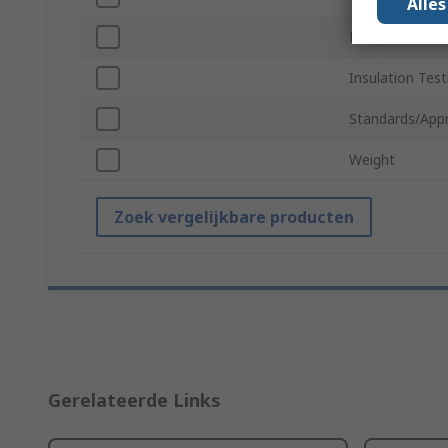
Alle
Power Source
Insulation Tes
Standards/App
Weight
Zoek vergelijkbare producten
Gerelateerde Links