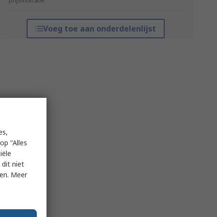
*prijsindicatie
Voeg toe aan onderdelenlijst
es,
op "Alles
iële
dit niet
ken. Meer