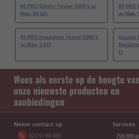
RS PRO Safety Tester 5000 V ac
RS PRO I
Max, 50 GΩ
ac Max, 
RS PRO Insulation Tester 5000 V
Gossen 
ac Max, 2 GΩ
Insulati
II
Wees als eerste op de hoogte va
onze nieuwste producten en
aanbiedingen
Neem contact op
Services
023 51 66 555
750.000 