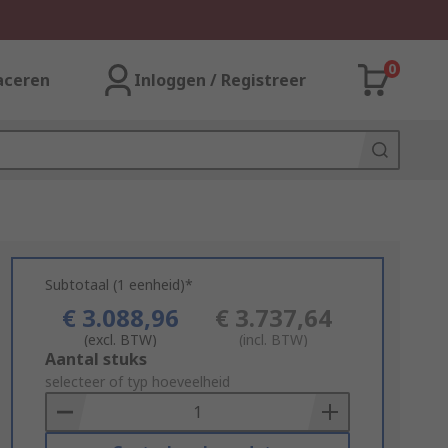
0
aceren
Inloggen / Registreer
Subtotaal (1 eenheid)*
€ 3.088,96
€ 3.737,64
(excl. BTW)
(incl. BTW)
Add
Aantal stuks
to
selecteer of typ hoeveelheid
Basket