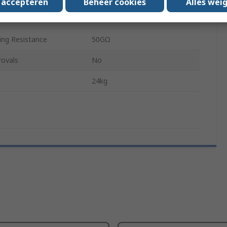
s accepteren
Beheer cookies
Alles wei
Mains
ting Resistance
50GΩ
rovals
No
24kg