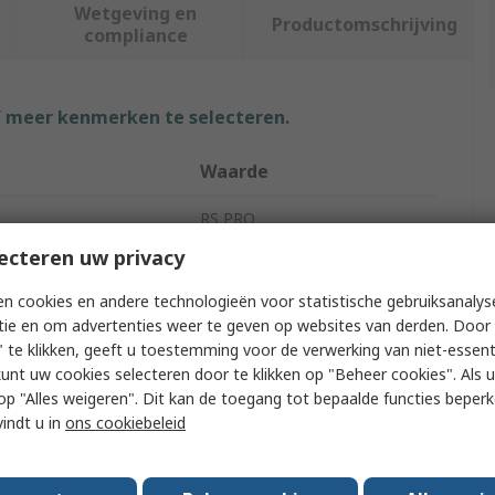
Wetgeving en
Productomschrijving
compliance
f meer kenmerken te selecteren.
Waarde
RS PRO
ecteren uw privacy
Electrical Safety Tester
n cookies en andere technologieën voor statistische gebruiksanalys
Safety Tester
tie en om advertenties weer te geven op websites van derden. Door 
 te klikken, geeft u toestemming voor de verwerking van niet-essent
Voltage
5000V
kunt uw cookies selecteren door te klikken op "Beheer cookies". Als u 
 u op "Alles weigeren". Dit kan de toegang tot bepaalde functies beper
Voltage
0.050kV
vindt u in
ons cookiebeleid
LCD - Dot Matrix
32A