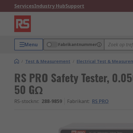
Services
Industry Hub
Support
Menu
Fabrikantnummer
/
Test & Measurement
/
Electrical Test & Measure
RS PRO Safety Tester, 0.0
50 GΩ
RS-stocknr.
:
288-9859
Fabrikant
:
RS PRO