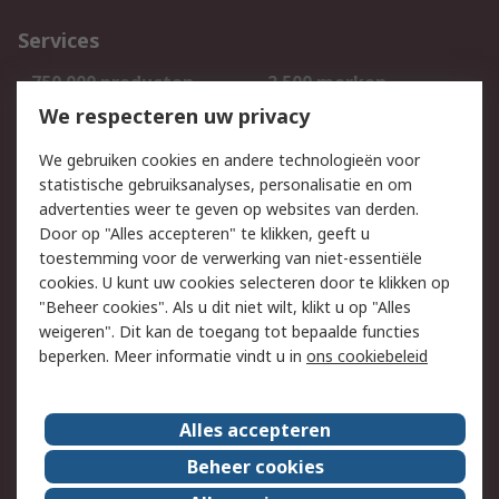
Services
750.000 producten
2.500 merken
Bestellen
Inkoopoplossingen
We respecteren uw privacy
Retouren
Technisch advies
We gebruiken cookies en andere technologieën voor
Track & Trace
statistische gebruiksanalyses, personalisatie en om
advertenties weer te geven op websites van derden.
Wettelijk
Door op "Alles accepteren" te klikken, geeft u
toestemming voor de verwerking van niet-essentiële
Cookiebeleid
Email veiligheid
cookies. U kunt uw cookies selecteren door te klikken op
Privacybeleid
Websitevoorwaarden
"Beheer cookies". Als u dit niet wilt, klikt u op "Alles
weigeren". Dit kan de toegang tot bepaalde functies
Algemene
beperken. Meer informatie vindt u in
ons cookiebeleid
verkoopvoorwaarden
Over RS
Alles accepteren
RS Group
Over ons
Beheer cookies
RS wereldwijd
Werken bij RS