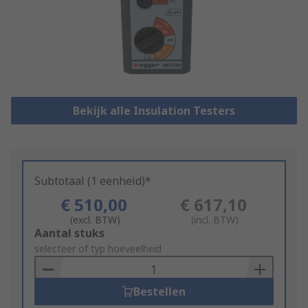
Bekijk alle Insulation Testers
Subtotaal (1 eenheid)*
€ 510,00
€ 617,10
(excl. BTW)
(incl. BTW)
Add
Aantal stuks
to
selecteer of typ hoeveelheid
Basket
Bestellen