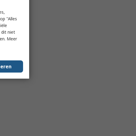
es,
op "Alles
iële
dit niet
ken. Meer
geren