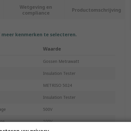
Wetgeving en
Productomschrijving
compliance
f meer kenmerken te selecteren.
Waarde
Gossen Metrawatt
Insulation Tester
METRISO 5024
Insulation Tester
age
500V
age
100V
ecteren uw privacy