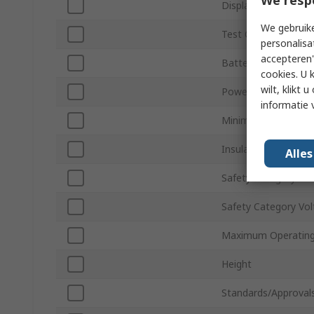
Display Type
We gebruike
Test Current
personalisa
accepteren"
Battery Type
cookies. U 
wilt, klikt
Power Source
informatie 
Minimum Operating
Insulation Testing 
Alle
Safety Category Lev
Safety Category Vo
Maximum Operating
Height
Standards/Approval