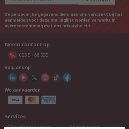
De persoonlijke gegevens die u aan ons verstrekt bij het
aanmelden voor deze mailinglijst worden verwerkt in
overeenstemming met ons
privacybeleid
.
Neem contact op
023 51 66 555
Volg ons op
We aanvaarden
Services
750.000 producten
2.500 merken