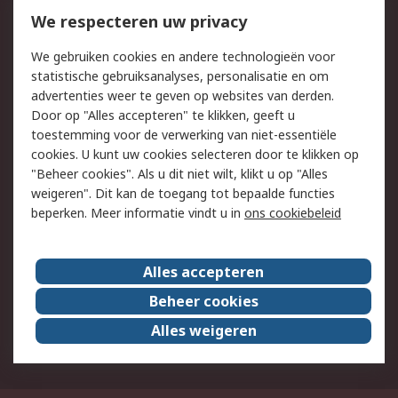
Bestellen
Inkoopoplossingen
We respecteren uw privacy
Retouren
Technisch advies
We gebruiken cookies en andere technologieën voor
Track & Trace
statistische gebruiksanalyses, personalisatie en om
advertenties weer te geven op websites van derden.
Wettelijk
Door op "Alles accepteren" te klikken, geeft u
toestemming voor de verwerking van niet-essentiële
Cookiebeleid
Email veiligheid
cookies. U kunt uw cookies selecteren door te klikken op
Privacybeleid
Websitevoorwaarden
"Beheer cookies". Als u dit niet wilt, klikt u op "Alles
weigeren". Dit kan de toegang tot bepaalde functies
Algemene
beperken. Meer informatie vindt u in
ons cookiebeleid
verkoopvoorwaarden
Over RS
Alles accepteren
RS Group
Over ons
Beheer cookies
RS wereldwijd
Werken bij RS
Alles weigeren
ESG