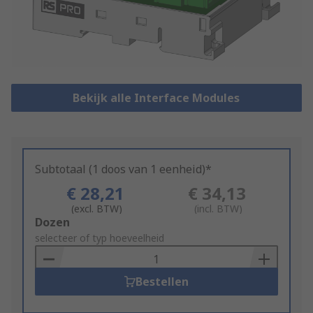
Bekijk alle Interface Modules
Subtotaal (1 doos van 1 eenheid)*
€ 28,21
€ 34,13
(excl. BTW)
(incl. BTW)
Add
Dozen
to
selecteer of typ hoeveelheid
Basket
Bestellen