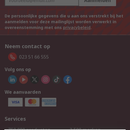
Aanmelden
De persoonlijke gegevens die u aan ons verstrekt bij het
aanmelden voor deze mailinglijst worden verwerkt in
overeenstemming met ons
privacybeleid
.
Neem contact op
023 51 66 555
Volg ons op
We aanvaarden
Services
750.000 producten
2.500 merken