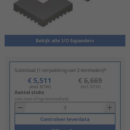
Bekijk alle I/O Expanders
Subtotaal (1 verpakking van 3 eenheden)*
€ 5,511
€ 6,669
(excl. BTW)
(incl. BTW)
Add
Aantal stuks
to
selecteer of typ hoeveelheid
Basket
Controleer leverdata