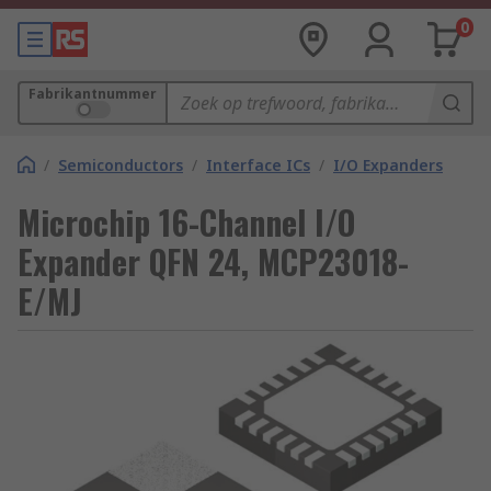
0
Fabrikantnummer
/
Semiconductors
/
Interface ICs
/
I/O Expanders
Microchip 16-Channel I/O
Expander QFN 24, MCP23018-
E/MJ