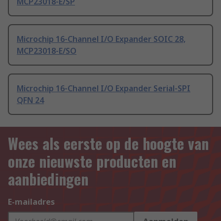
MCP23018-E/SP
Microchip 16-Channel I/O Expander SOIC 28,
MCP23018-E/SO
Microchip 16-Channel I/O Expander Serial-SPI
QFN 24
Wees als eerste op de hoogte van
onze nieuwste producten en
aanbiedingen
E-mailadres