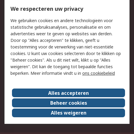
Bestellen
Inkoopoplossingen
We respecteren uw privacy
Retouren
Technisch advies
We gebruiken cookies en andere technologieën voor
Track & Trace
statistische gebruiksanalyses, personalisatie en om
advertenties weer te geven op websites van derden.
Wettelijk
Door op "Alles accepteren" te klikken, geeft u
toestemming voor de verwerking van niet-essentiële
Cookiebeleid
Email veiligheid
cookies. U kunt uw cookies selecteren door te klikken op
Privacybeleid
Websitevoorwaarden
"Beheer cookies". Als u dit niet wilt, klikt u op "Alles
weigeren". Dit kan de toegang tot bepaalde functies
Algemene
beperken. Meer informatie vindt u in
ons cookiebeleid
verkoopvoorwaarden
Over RS
Alles accepteren
RS Group
Over ons
Beheer cookies
RS wereldwijd
Werken bij RS
Alles weigeren
ESG