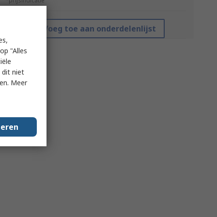
*prijsindicatie
Voeg toe aan onderdelenlijst
es,
op "Alles
iële
dit niet
ken. Meer
geren