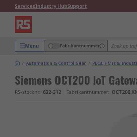
Services
Industry Hub
Support
Menu
Fabrikantnummer
/
Automation & Control Gear
/
PLCs, HMIs & Indust
Siemens OCT200 IoT Gatew
RS-stocknr.
:
632-312
Fabrikantnummer
:
OCT200.KN