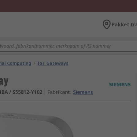
Pakket tr
rial Computing
/
IoT Gateways
ay
BA / S55812-Y102
Fabrikant
:
Siemens