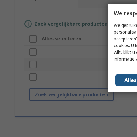
We resp
Zoek vergelijkbare producten door een o
We gebruike
personalisa
Alles selecteren
accepteren"
cookies. U 
wilt, klikt
informatie 
Alle
Zoek vergelijkbare producten