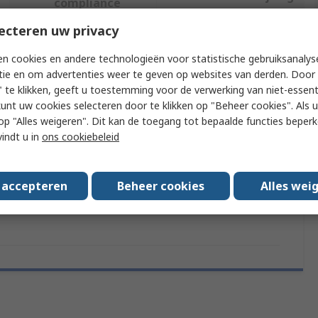
compliance
ecteren uw privacy
f meer kenmerken te selecteren.
n cookies en andere technologieën voor statistische gebruiksanalys
tie en om advertenties weer te geven op websites van derden. Door 
Attribuut
Waarde
 te klikken, geeft u toestemming voor de verwerking van niet-essent
kunt uw cookies selecteren door te klikken op "Beheer cookies". Als u 
Merk
Siemens
 u op "Alles weigeren". Dit kan de toegang tot bepaalde functies beper
vindt u in
ons cookiebeleid
Product Type
IoT Gateway
Series
OCT200
s accepteren
Beheer cookies
Alles wei