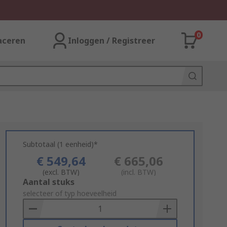
0
aceren
Inloggen / Registreer
Subtotaal (1 eenheid)*
€ 549,64
€ 665,06
(excl. BTW)
(incl. BTW)
Add
Aantal stuks
to
selecteer of typ hoeveelheid
Basket