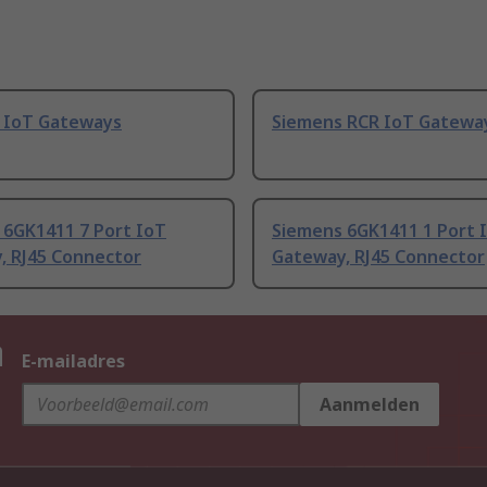
 IoT Gateways
Siemens RCR IoT Gatewa
 6GK1411 7 Port IoT
Siemens 6GK1411 1 Port 
, RJ45 Connector
Gateway, RJ45 Connector
n
E-mailadres
Aanmelden