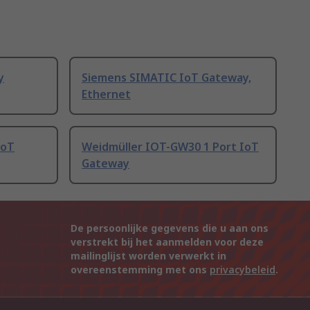
y
Siemens SIMATIC IoT Gateway,
Ethernet
IoT
Weidmüller IOT-GW30 1 Port IoT
Gateway
De persoonlijke gegevens die u aan ons
verstrekt bij het aanmelden voor deze
mailinglijst worden verwerkt in
overeenstemming met ons
privacybeleid
.