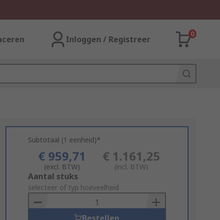
0
aceren
Inloggen / Registreer
Subtotaal (1 eenheid)*
€ 959,71
€ 1.161,25
(excl. BTW)
(incl. BTW)
Add
Aantal stuks
to
selecteer of typ hoeveelheid
Basket
Bestellen