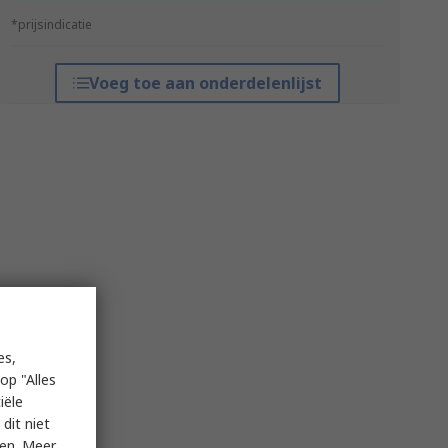
*prijsindicatie
Voeg toe aan onderdelenlijst
es,
op "Alles
iële
dit niet
ken. Meer