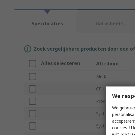
Specificaties
Datasheets
Zoek vergelijkbare producten door een o
Alles selecteren
Attribuut
Merk
CPU Technology
We resp
Product Type
We gebruike
System Memory Ca
personalisa
accepteren"
System Memory Ty
cookies. U 
wilt, klikt