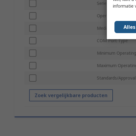
Series
informatie 
Operating System
Alle
Media Interfaces
COM Port Type
Minimum Operating
Maximum Operatin
Standards/Approval
Zoek vergelijkbare producten