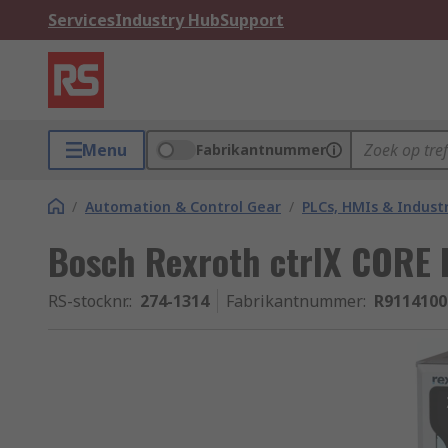
Services
Industry Hub
Support
Menu
Fabrikantnummer
/
Automation & Control Gear
/
PLCs, HMIs & Indust
Bosch Rexroth ctrlX CORE I
RS-stocknr.
:
274-1314
Fabrikantnummer
:
R9114100