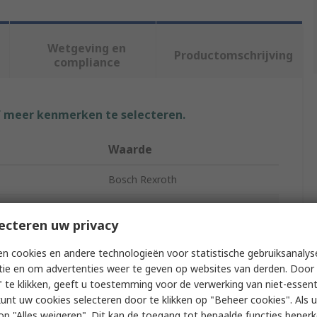
Wetgeving en
Productomschrijving
compliance
f meer kenmerken te selecteren.
Waarde
Bosch Rexroth
Quad Arm Cortex A53
ecteren uw privacy
IoT Gateway
n cookies en andere technologieën voor statistische gebruiksanalys
pacity
2GB
tie en om advertenties weer te geven op websites van derden. Door 
 te klikken, geeft u toestemming voor de verwerking van niet-essent
pe
DDR3 RAM
kunt uw cookies selecteren door te klikken op "Beheer cookies". Als u 
 u op "Alles weigeren". Dit kan de toegang tot bepaalde functies beper