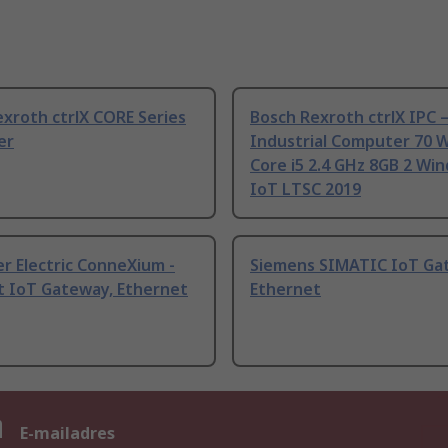
xroth ctrlX CORE Series
Bosch Rexroth ctrlX IPC 
er
Industrial Computer 70 W
Core i5 2.4 GHz 8GB 2 Wi
IoT LTSC 2019
r Electric ConneXium -
Siemens SIMATIC IoT Ga
t IoT Gateway, Ethernet
Ethernet
n
E-mailadres