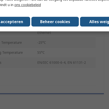
ctrlX CORE
vindt u in
ons cookiebeleid
Linux
s accepteren
Beheer cookies
Alles wei
USB
Ethernet
 Temperature
-25°C
g Temperature
55°C
s
EN/IEC 61000-6-4, EN 61131-2