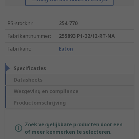
RS-stocknr.
:
254-770
Fabrikantnummer
:
255893 P1-32/I2-RT-NA
Fabrikant
:
Eaton
Specificaties
Datasheets
Wetgeving en compliance
Productomschrijving
Zoek vergelijkbare producten door een
of meer kenmerken te selecteren.