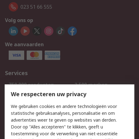
023 51 66 555
Volg ons op
We aanvaarden
Services
750.000 producten
2.500 merken
Bestellen
Inkoopoplossingen
We respecteren uw privacy
Retouren
Technisch advies
We gebruiken cookies en andere technologieën voor
Track & Trace
statistische gebruiksanalyses, personalisatie en om
advertenties weer te geven op websites van derden.
Wettelijk
Door op "Alles accepteren" te klikken, geeft u
toestemming voor de verwerking van niet-essentiële
Cookiebeleid
Email veiligheid