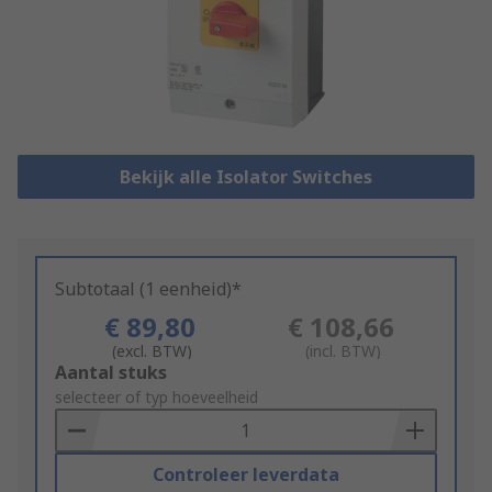
Bekijk alle Isolator Switches
Subtotaal (1 eenheid)*
€ 89,80
€ 108,66
(excl. BTW)
(incl. BTW)
Add
Aantal stuks
to
selecteer of typ hoeveelheid
Basket
Controleer leverdata