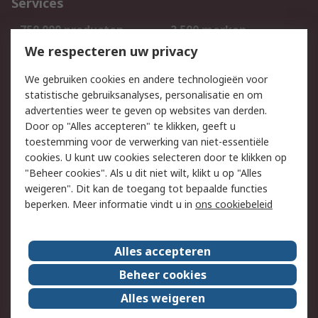
Services
750.000 producten
2.500 merken
Bestellen
Inkoopoplossingen
We respecteren uw privacy
Retouren
Technisch advies
We gebruiken cookies en andere technologieën voor
Track & Trace
statistische gebruiksanalyses, personalisatie en om
advertenties weer te geven op websites van derden.
Wettelijk
Door op "Alles accepteren" te klikken, geeft u
toestemming voor de verwerking van niet-essentiële
Cookiebeleid
Email veiligheid
cookies. U kunt uw cookies selecteren door te klikken op
Privacybeleid
Websitevoorwaarden
"Beheer cookies". Als u dit niet wilt, klikt u op "Alles
weigeren". Dit kan de toegang tot bepaalde functies
Algemene
beperken. Meer informatie vindt u in
ons cookiebeleid
verkoopvoorwaarden
Over RS
Alles accepteren
RS Group
Over ons
Beheer cookies
RS wereldwijd
Werken bij RS
Alles weigeren
ESG