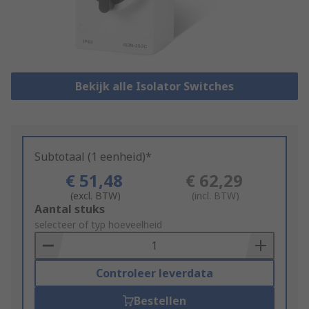
Bekijk alle Isolator Switches
Subtotaal (1 eenheid)*
€ 51,48
€ 62,29
(excl. BTW)
(incl. BTW)
Add
Aantal stuks
to
selecteer of typ hoeveelheid
Basket
Controleer leverdata
Bestellen