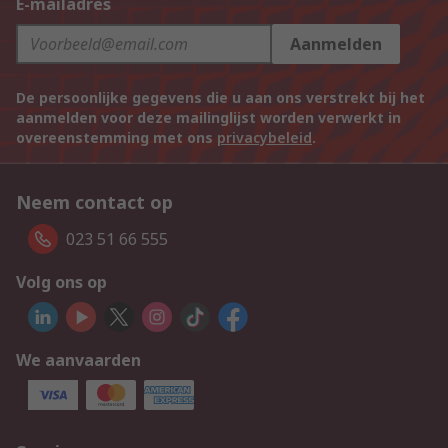
E-mailadres
Aanmelden
De persoonlijke gegevens die u aan ons verstrekt bij het
aanmelden voor deze mailinglijst worden verwerkt in
overeenstemming met ons
privacybeleid
.
Neem contact op
023 51 66 555
Volg ons op
We aanvaarden