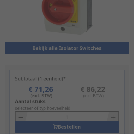
Bekijk alle Isolator Switches
Subtotaal (1 eenheid)*
€ 71,26
€ 86,22
(excl. BTW)
(incl. BTW)
Add
Aantal stuks
to
selecteer of typ hoeveelheid
Basket
Bestellen