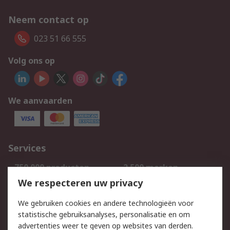
Neem contact op
023 51 66 555
Volg ons op
We aanvaarden
Services
750.000 producten
2.500 merken
Bestellen
Inkoopoplossingen
We respecteren uw privacy
Retouren
Technisch advies
We gebruiken cookies en andere technologieën voor
Track & Trace
statistische gebruiksanalyses, personalisatie en om
advertenties weer te geven op websites van derden.