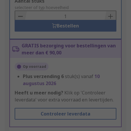
Add
Aantal stuks
to
selecteer of typ hoeveelheid
Basket
Bestellen
GRATIS bezorging voor bestellingen van
meer dan € 90,00
Op voorraad
Plus verzending
6
stuk(s) vanaf
10
augustus 2026
Heeft u meer nodig?
Klik op 'Controleer
leverdata' voor extra voorraad en levertijden.
Controleer leverdata