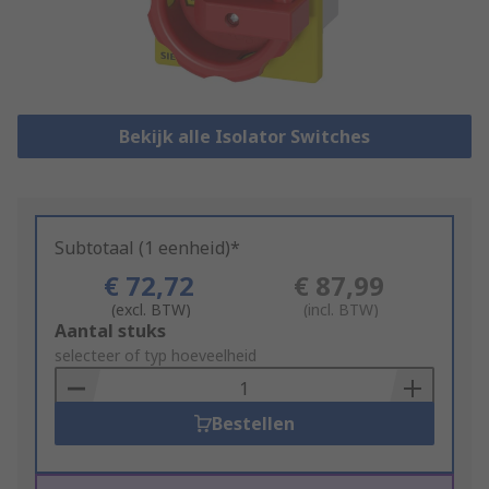
Bekijk alle Isolator Switches
Subtotaal (1 eenheid)*
€ 72,72
€ 87,99
(excl. BTW)
(incl. BTW)
Add
Aantal stuks
to
selecteer of typ hoeveelheid
Basket
Bestellen