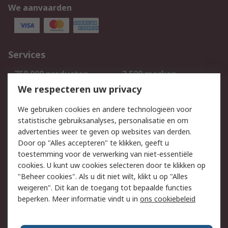
We aanvaarden
Services
750.000 producten
2.500 merken
Bestellen
Inkoopoplossingen
We respecteren uw privacy
Retouren
Technisch advies
We gebruiken cookies en andere technologieën voor
Track & Trace
statistische gebruiksanalyses, personalisatie en om
advertenties weer te geven op websites van derden.
Wettelijk
Door op "Alles accepteren" te klikken, geeft u
toestemming voor de verwerking van niet-essentiële
Cookiebeleid
Email veiligheid
cookies. U kunt uw cookies selecteren door te klikken op
Privacybeleid
Websitevoorwaarden
"Beheer cookies". Als u dit niet wilt, klikt u op "Alles
weigeren". Dit kan de toegang tot bepaalde functies
Algemene
beperken. Meer informatie vindt u in
ons cookiebeleid
verkoopvoorwaarden
Over RS