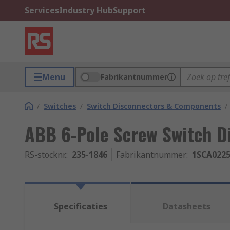
Services
Industry Hub
Support
Menu
Fabrikantnummer
/
Switches
/
Switch Disconnectors & Components
/
ABB 6-Pole Screw Switch Di
RS-stocknr.
:
235-1846
Fabrikantnummer
:
1SCA022
Specificaties
Datasheets