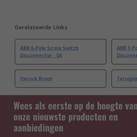
Gerelateerde Links
ABB 6-Pole Screw Switch
ABB 3-P
Disconnector - 0A
Disconne
Herock Broek
Terugsl
Wees als eerste op de hoogte va
onze nieuwste producten en
aanbiedingen