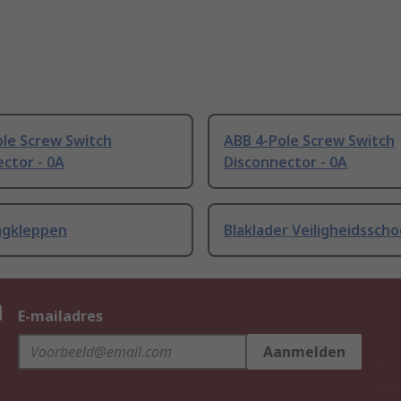
ole Screw Switch
ABB 4-Pole Screw Switch
ctor - 0A
Disconnector - 0A
agkleppen
Blaklader Veiligheidssch
n
E-mailadres
Aanmelden