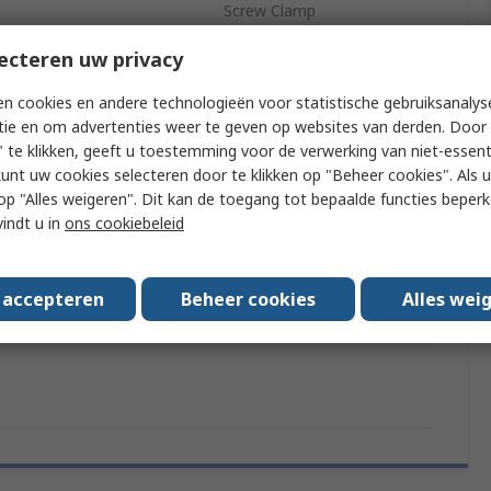
Screw Clamp
ts Available
Yes
ecteren uw privacy
ting Temperature
0°C
n cookies en andere technologieën voor statistische gebruiksanalys
tie en om advertenties weer te geven op websites van derden. Door 
100mm
 te klikken, geeft u toestemming voor de verwerking van niet-essent
kunt uw cookies selecteren door te klikken op "Beheer cookies". Als u 
Certification
No
 u op "Alles weigeren". Dit kan de toegang tot bepaalde functies beper
vindt u in
ons cookiebeleid
100mm
ovals
RoHS
s accepteren
Beheer cookies
Alles wei
150mm