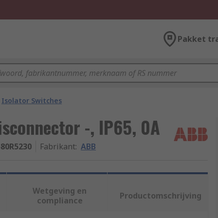
Pakket tr
Isolator Switches
sconnector -, IP65, 0A
580R5230
Fabrikant
:
ABB
Wetgeving en
Productomschrijving
compliance