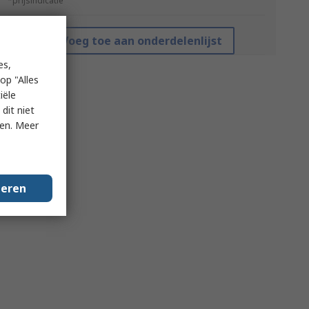
*prijsindicatie
Voeg toe aan onderdelenlijst
es,
op "Alles
iële
dit niet
ken. Meer
geren