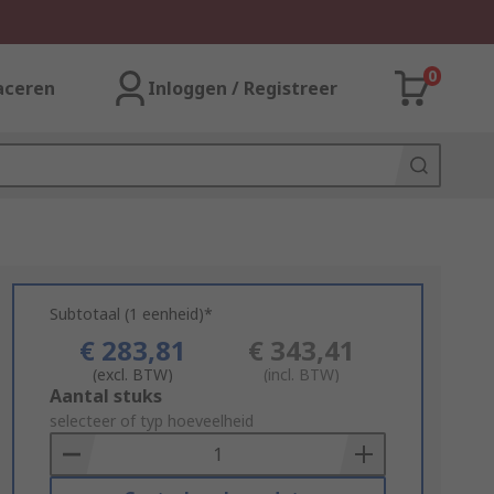
0
aceren
Inloggen / Registreer
Subtotaal (1 eenheid)*
€ 283,81
€ 343,41
(excl. BTW)
(incl. BTW)
Add
Aantal stuks
to
selecteer of typ hoeveelheid
Basket