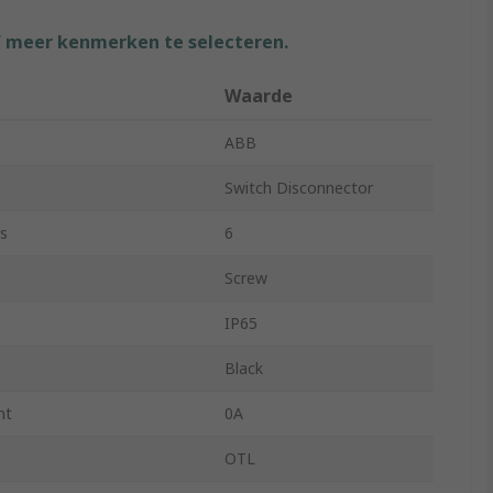
f meer kenmerken te selecteren.
Waarde
ABB
Switch Disconnector
s
6
Screw
IP65
Black
nt
0A
OTL