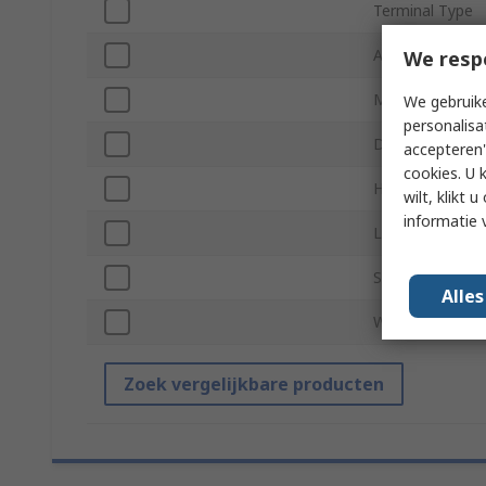
Terminal Type
Auxiliary Contac
We resp
Minimum Opera
We gebruike
personalisa
Depth
accepteren"
cookies. U 
Hazardous Area 
wilt, klikt
informatie 
Length
Standards/Appr
Alle
Width
Zoek vergelijkbare producten