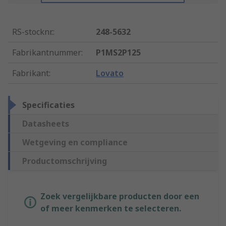
RS-stocknr.
:
248-5632
Fabrikantnummer
:
P1MS2P125
Fabrikant
:
Lovato
Specificaties
Datasheets
Wetgeving en compliance
Productomschrijving
Zoek vergelijkbare producten door een
of meer kenmerken te selecteren.