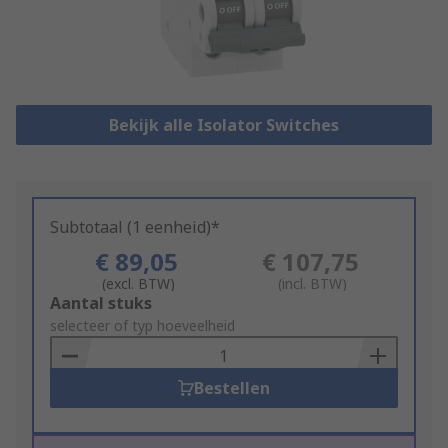
Bekijk alle Isolator Switches
Subtotaal (1 eenheid)*
€ 89,05
€ 107,75
(excl. BTW)
(incl. BTW)
Add
Aantal stuks
to
selecteer of typ hoeveelheid
Basket
Bestellen