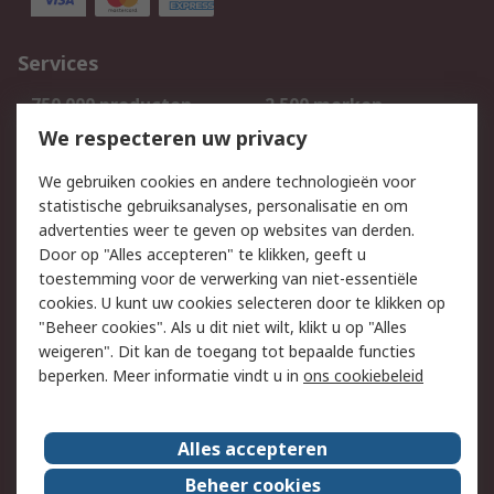
Services
750.000 producten
2.500 merken
Bestellen
Inkoopoplossingen
We respecteren uw privacy
Retouren
Technisch advies
We gebruiken cookies en andere technologieën voor
Track & Trace
statistische gebruiksanalyses, personalisatie en om
advertenties weer te geven op websites van derden.
Wettelijk
Door op "Alles accepteren" te klikken, geeft u
toestemming voor de verwerking van niet-essentiële
Cookiebeleid
Email veiligheid
cookies. U kunt uw cookies selecteren door te klikken op
Privacybeleid
Websitevoorwaarden
"Beheer cookies". Als u dit niet wilt, klikt u op "Alles
weigeren". Dit kan de toegang tot bepaalde functies
Algemene
beperken. Meer informatie vindt u in
ons cookiebeleid
verkoopvoorwaarden
Over RS
Alles accepteren
RS Group
Over ons
Beheer cookies