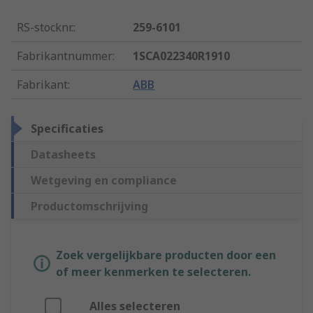
RS-stocknr.
:
259-6101
Fabrikantnummer
:
1SCA022340R1910
Fabrikant
:
ABB
Specificaties
Datasheets
Wetgeving en compliance
Productomschrijving
Zoek vergelijkbare producten door een
of meer kenmerken te selecteren.
Alles selecteren