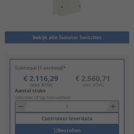
Bekijk alle Isolator Switches
Subtotaal (1 eenheid)*
€ 2.116,29
€ 2.560,71
(excl. BTW)
(incl. BTW)
Add
Aantal stuks
to
selecteer of typ hoeveelheid
Basket
Controleer leverdata
Bestellen