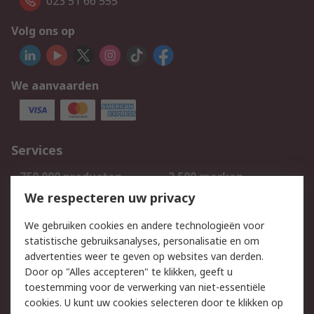
023 51 66 555
Volg ons op
We aanvaarden
Services
750.000 producten
2.500 merken
Bestellen
Inkoopoplossingen
We respecteren uw privacy
Retouren
Technisch advies
We gebruiken cookies en andere technologieën voor
Track & Trace
statistische gebruiksanalyses, personalisatie en om
advertenties weer te geven op websites van derden.
Wettelijk
Door op "Alles accepteren" te klikken, geeft u
toestemming voor de verwerking van niet-essentiële
Cookiebeleid
Email veiligheid
cookies. U kunt uw cookies selecteren door te klikken op