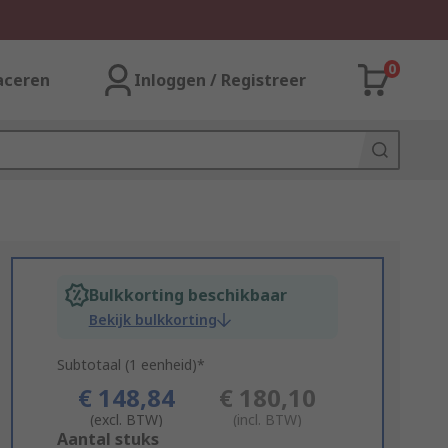
0
aceren
Inloggen / Registreer
Bulkkorting beschikbaar
Bekijk bulkkorting
Subtotaal (1 eenheid)*
€ 148,84
€ 180,10
(excl. BTW)
(incl. BTW)
Add
Aantal stuks