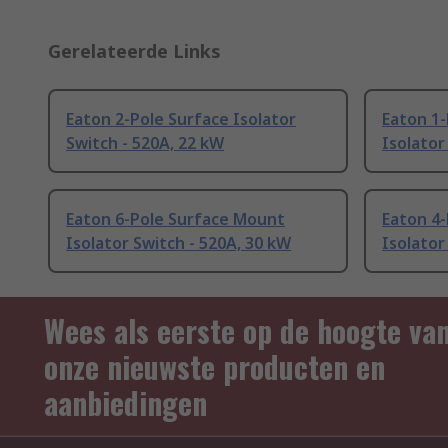
Gerelateerde Links
Eaton 2-Pole Surface Isolator
Eaton 1
Switch - 520A, 22 kW
Isolator
Eaton 6-Pole Surface Mount
Eaton 4
Isolator Switch - 520A, 30 kW
Isolator
Wees als eerste op de hoogte va
onze nieuwste producten en
aanbiedingen