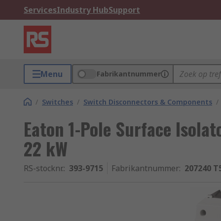
Services
Industry Hub
Support
Menu
Fabrikantnummer
/
Switches
/
Switch Disconnectors & Components
/
Eaton 1-Pole Surface Isolat
22 kW
RS-stocknr.
:
393-9715
Fabrikantnummer
:
207240 T