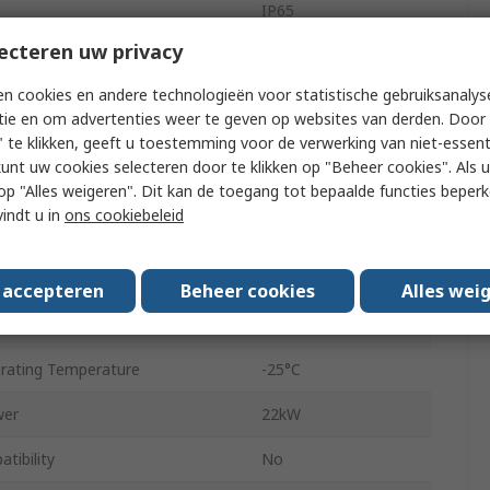
IP65
ecteren uw privacy
se
1
n cookies en andere technologieën voor statistische gebruiksanalys
r
Red
tie en om advertenties weer te geven op websites van derden. Door 
 te klikken, geeft u toestemming voor de verwerking van niet-essent
T5B
kunt uw cookies selecteren door te klikken op "Beheer cookies". Als u 
rent
520A
 u op "Alles weigeren". Dit kan de toegang tot bepaalde functies beper
vindt u in
ons cookiebeleid
e
Screw
acts Available
Yes
s accepteren
Beheer cookies
Alles wei
Voltage
230V ac
ating Temperature
-25°C
wer
22kW
tibility
No