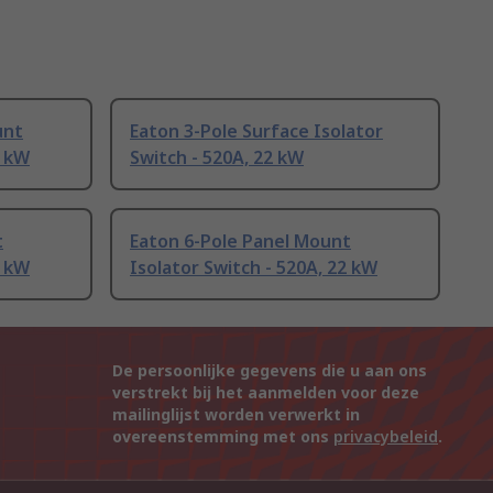
unt
Eaton 3-Pole Surface Isolator
2 kW
Switch - 520A, 22 kW
t
Eaton 6-Pole Panel Mount
2 kW
Isolator Switch - 520A, 22 kW
De persoonlijke gegevens die u aan ons
verstrekt bij het aanmelden voor deze
mailinglijst worden verwerkt in
overeenstemming met ons
privacybeleid
.