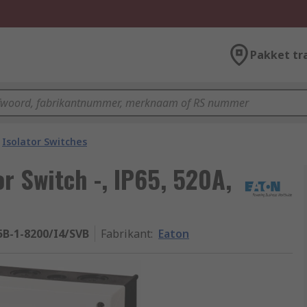
Pakket tr
Isolator Switches
or Switch -, IP65, 520A,
5B-1-8200/I4/SVB
Fabrikant
:
Eaton