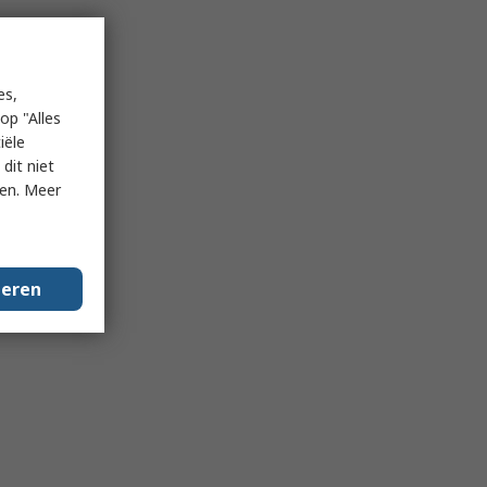
es,
op "Alles
iële
dit niet
ken. Meer
geren