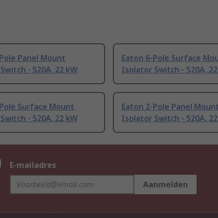
-Pole Panel Mount
Eaton 6-Pole Surface Mo
 Switch - 520A, 22 kW
Isolator Switch - 520A, 2
-Pole Surface Mount
Eaton 2-Pole Panel Moun
 Switch - 520A, 22 kW
Isolator Switch - 520A, 2
n
E-mailadres
Aanmelden