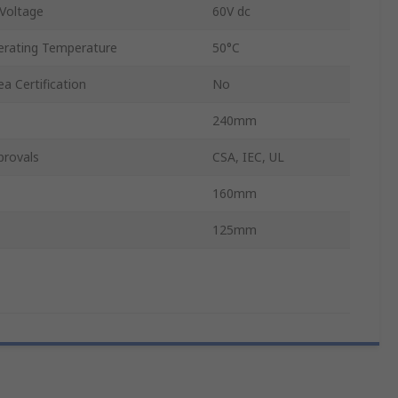
Voltage
60V dc
rating Temperature
50°C
a Certification
No
240mm
provals
CSA, IEC, UL
160mm
125mm