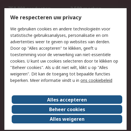
750.000 producten
2.500 merken
Bestellen
Inkoopoplossingen
We respecteren uw privacy
Retouren
Technisch advies
We gebruiken cookies en andere technologieën voor
Track & Trace
statistische gebruiksanalyses, personalisatie en om
advertenties weer te geven op websites van derden.
Wettelijk
Door op "Alles accepteren" te klikken, geeft u
toestemming voor de verwerking van niet-essentiële
Cookiebeleid
Email veiligheid
cookies. U kunt uw cookies selecteren door te klikken op
Privacybeleid
Websitevoorwaarden
"Beheer cookies". Als u dit niet wilt, klikt u op "Alles
weigeren". Dit kan de toegang tot bepaalde functies
Algemene
beperken. Meer informatie vindt u in
ons cookiebeleid
verkoopvoorwaarden
Over RS
Alles accepteren
RS Group
Over ons
Beheer cookies
RS wereldwijd
Werken bij RS
Alles weigeren
ESG