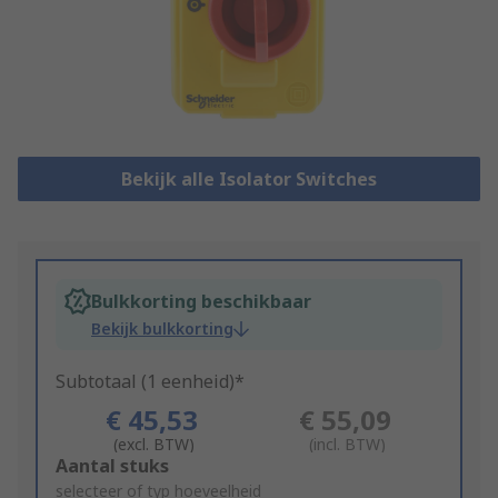
Bekijk alle Isolator Switches
Bulkkorting beschikbaar
Bekijk bulkkorting
Subtotaal (1 eenheid)*
€ 45,53
€ 55,09
(excl. BTW)
(incl. BTW)
Add
Aantal stuks
to
selecteer of typ hoeveelheid