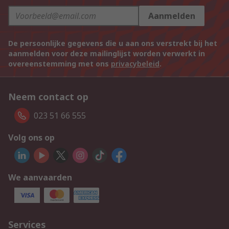
Aanmelden
De persoonlijke gegevens die u aan ons verstrekt bij het
aanmelden voor deze mailinglijst worden verwerkt in
overeenstemming met ons
privacybeleid
.
Neem contact op
023 51 66 555
Volg ons op
We aanvaarden
Services