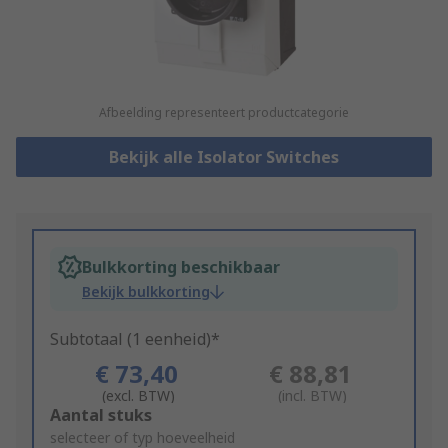
Afbeelding representeert productcategorie
Bekijk alle Isolator Switches
Bulkkorting beschikbaar
Bekijk bulkkorting
Subtotaal (1 eenheid)*
€ 73,40
€ 88,81
(excl. BTW)
(incl. BTW)
Add
Aantal stuks
to
selecteer of typ hoeveelheid