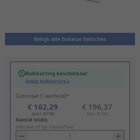
Bekijk alle Isolator Switches
Bulkkorting beschikbaar
Bekijk bulkkorting
Subtotaal (1 eenheid)*
€ 162,29
€ 196,37
(excl. BTW)
(incl. BTW)
Add
Aantal stuks
to
selecteer of typ hoeveelheid
Basket