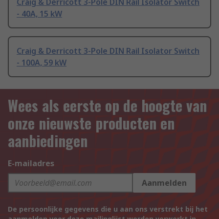
Craig & Derricott 3-Pole DIN Rail Isolator Switch
- 40A, 15 kW
Craig & Derricott 3-Pole DIN Rail Isolator Switch
- 100A, 59 kW
Wees als eerste op de hoogte van
onze nieuwste producten en
aanbiedingen
E-mailadres
Aanmelden
De persoonlijke gegevens die u aan ons verstrekt bij het
aanmelden voor deze mailinglijst worden verwerkt in