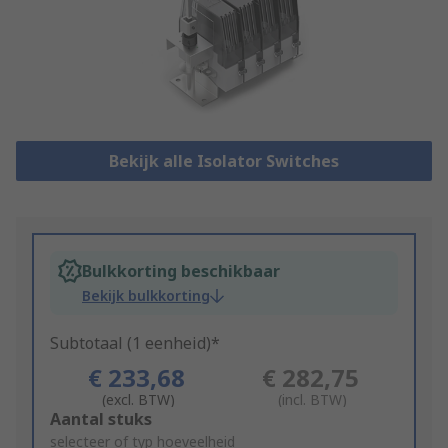
Bekijk alle Isolator Switches
Bulkkorting beschikbaar
Bekijk bulkkorting
Subtotaal (1 eenheid)*
€ 233,68
€ 282,75
(excl. BTW)
(incl. BTW)
Add
Aantal stuks
to
selecteer of typ hoeveelheid