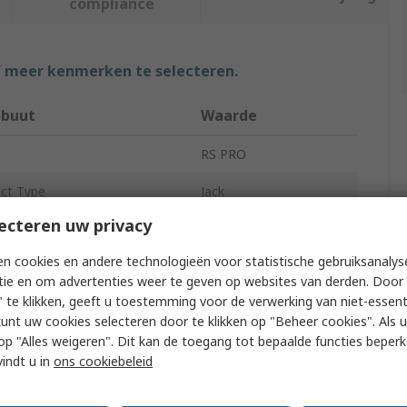
compliance
f meer kenmerken te selecteren.
ibuut
Waarde
RS PRO
ct Type
Jack
ecteren uw privacy
6.35 mm
n cookies en andere technologieën voor statistische gebruiksanalys
t Type
Cable
tie en om advertenties weer te geven op websites van derden. Door 
 te klikken, geeft u toestemming voor de verwerking van niet-essent
nation Type
Solder
kunt uw cookies selecteren door te klikken op "Beheer cookies". Als u 
ype
Mono
 u op "Alles weigeren". Dit kan de toegang tot bepaalde functies beper
vindt u in
ons cookiebeleid
er of Ways
2