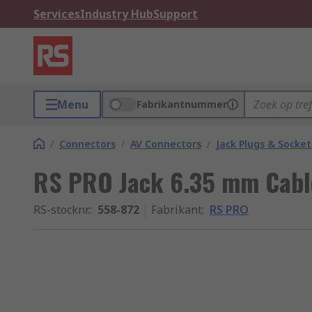
Services
Industry Hub
Support
Menu
Fabrikantnummer
/
Connectors
/
AV Connectors
/
Jack Plugs & Socket
RS PRO Jack 6.35 mm Cabl
RS-stocknr.
:
558-872
Fabrikant
:
RS PRO