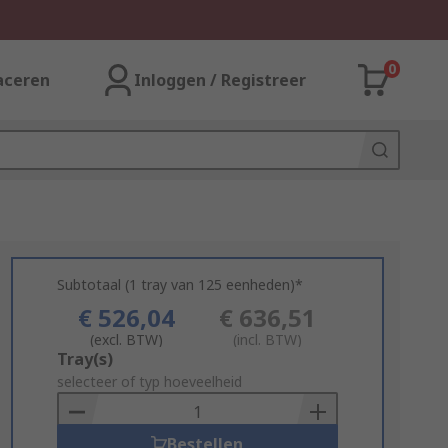
0
aceren
Inloggen / Registreer
Subtotaal (1 tray van 125 eenheden)*
€ 526,04
€ 636,51
(excl. BTW)
(incl. BTW)
Add
Tray(s)
to
selecteer of typ hoeveelheid
Basket
Bestellen