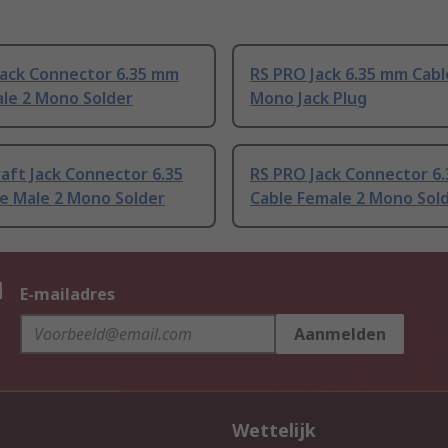
Jack Connector 6.35 mm
RS PRO Jack 6.35 mm Cabl
ale 2 Mono Solder
Mono Jack Plug
aft Jack Connector 6.35
RS PRO Jack Connector 6
e Male 2 Mono Solder
Cable Female 2 Mono Sol
n
E-mailadres
Aanmelden
Wettelijk