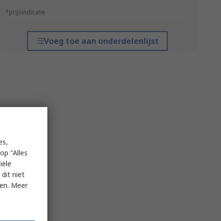
*prijsindicatie
Voeg toe aan onderdelenlijst
es,
op "Alles
iële
dit niet
ken. Meer