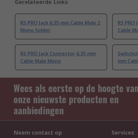
Gerelateerde Links
RS PRO Jack 6.35 mm Cable Male 2
RS PRO 
Mono Solder
Cable M
RS PRO Jack Connector 6.35 mm
Switchcr
Cable Male Mono
mm Cabl
Wees als eerste op de hoogte va
onze nieuwste producten en
aanbiedingen
Neem contact op
Services