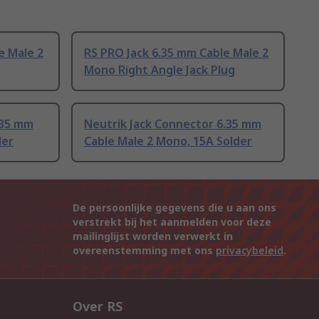
e Male 2
RS PRO Jack 6.35 mm Cable Male 2
Mono Right Angle Jack Plug
.35 mm
Neutrik Jack Connector 6.35 mm
der
Cable Male 2 Mono, 15A Solder
De persoonlijke gegevens die u aan ons
verstrekt bij het aanmelden voor deze
mailinglijst worden verwerkt in
overeenstemming met ons
privacybeleid
.
Over RS