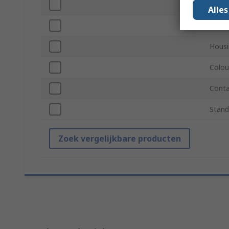
Conne
Alle
Orien
Housi
Colou
Conta
Stand
Zoek vergelijkbare producten