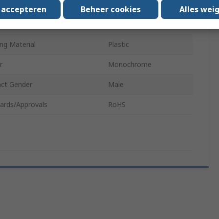
ctor Gender
Male
s accepteren
Beheer cookies
Alles wei
tation
Straight
ng Material
Plastic
r
Monochrome
ct Gender
Male
ards/Approvals
RoHS