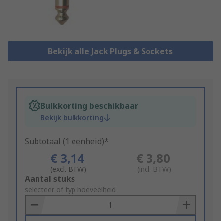
Bekijk alle Jack Plugs & Sockets
Bulkkorting beschikbaar
Bekijk bulkkorting
Subtotaal (1 eenheid)*
€ 3,14
€ 3,80
(excl. BTW)
(incl. BTW)
Add
Aantal stuks
to
selecteer of typ hoeveelheid
Basket