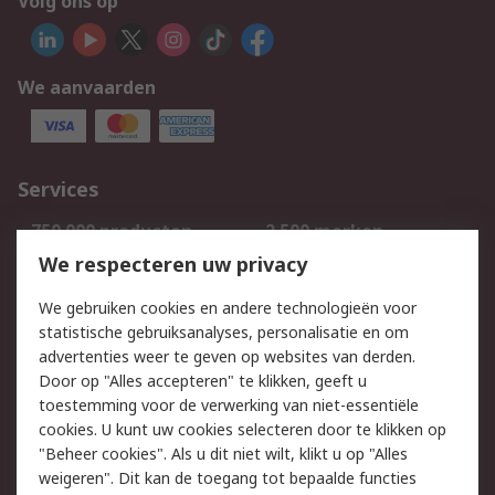
Volg ons op
We aanvaarden
Services
750.000 producten
2.500 merken
Bestellen
Inkoopoplossingen
We respecteren uw privacy
Retouren
Technisch advies
We gebruiken cookies en andere technologieën voor
Track & Trace
statistische gebruiksanalyses, personalisatie en om
advertenties weer te geven op websites van derden.
Wettelijk
Door op "Alles accepteren" te klikken, geeft u
toestemming voor de verwerking van niet-essentiële
Cookiebeleid
Email veiligheid
cookies. U kunt uw cookies selecteren door te klikken op
Privacybeleid
Websitevoorwaarden
"Beheer cookies". Als u dit niet wilt, klikt u op "Alles
weigeren". Dit kan de toegang tot bepaalde functies
Algemene