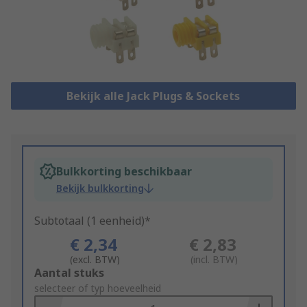
Bekijk alle Jack Plugs & Sockets
Bulkkorting beschikbaar
Bekijk bulkkorting
Subtotaal (1 eenheid)*
€ 2,34
€ 2,83
(excl. BTW)
(incl. BTW)
Add
Aantal stuks
to
selecteer of typ hoeveelheid
Basket