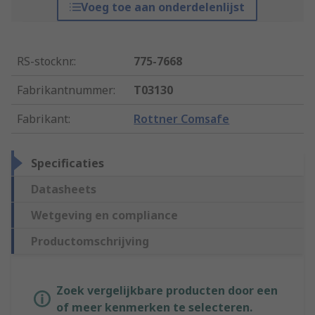
Voeg toe aan onderdelenlijst
RS-stocknr.
:
775-7668
Fabrikantnummer
:
T03130
Fabrikant
:
Rottner Comsafe
Specificaties
Datasheets
Wetgeving en compliance
Productomschrijving
Zoek vergelijkbare producten door een
of meer kenmerken te selecteren.