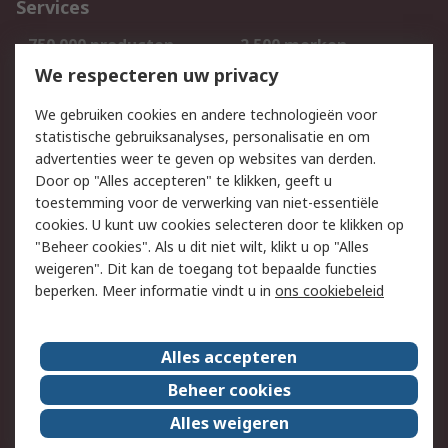
Services
750.000 producten
2.500 merken
Bestellen
Inkoopoplossingen
We respecteren uw privacy
Retouren
Technisch advies
We gebruiken cookies en andere technologieën voor
Track & Trace
statistische gebruiksanalyses, personalisatie en om
advertenties weer te geven op websites van derden.
Wettelijk
Door op "Alles accepteren" te klikken, geeft u
toestemming voor de verwerking van niet-essentiële
Cookiebeleid
Email veiligheid
cookies. U kunt uw cookies selecteren door te klikken op
Privacybeleid
Websitevoorwaarden
"Beheer cookies". Als u dit niet wilt, klikt u op "Alles
weigeren". Dit kan de toegang tot bepaalde functies
Algemene
beperken. Meer informatie vindt u in
ons cookiebeleid
verkoopvoorwaarden
Over RS
Alles accepteren
RS Group
Over ons
Beheer cookies
RS wereldwijd
Werken bij RS
Alles weigeren
ESG