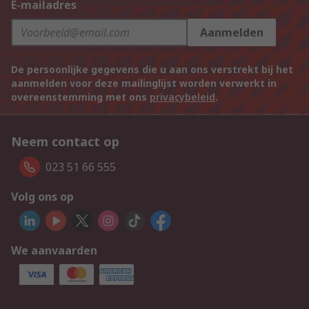
E-mailadres
Aanmelden
De persoonlijke gegevens die u aan ons verstrekt bij het
aanmelden voor deze mailinglijst worden verwerkt in
overeenstemming met ons
privacybeleid
.
Neem contact op
023 51 66 555
Volg ons op
We aanvaarden