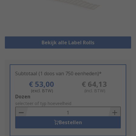
Bekijk alle Label Rolls
Subtotaal (1 doos van 750 eenheden)*
€ 53,00
€ 64,13
(excl. BTW)
(incl. BTW)
Add
Dozen
to
selecteer of typ hoeveelheid
Basket
Bestellen