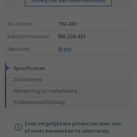
Voeg toe aan onderdelenlijst
RS-stocknr.
:
792-283
Fabrikantnummer
:
M6-220-423
Fabrikant
:
Brady
Specificaties
Datasheets
Wetgeving en compliance
Productomschrijving
Zoek vergelijkbare producten door een
of meer kenmerken te selecteren.