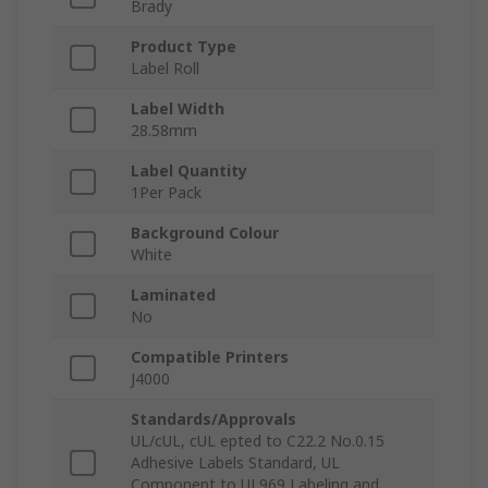
Brady
Product Type
Label Roll
Label Width
28.58mm
Label Quantity
1Per Pack
Background Colour
White
Laminated
No
Compatible Printers
J4000
Standards/Approvals
UL/cUL, cUL epted to C22.2 No.0.15
Adhesive Labels Standard, UL
Component to UL969 Labeling and