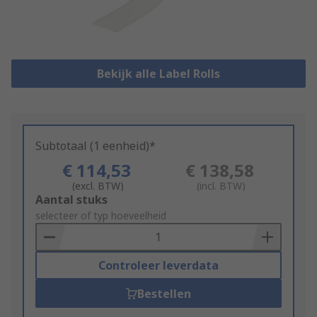
Bekijk alle Label Rolls
Subtotaal (1 eenheid)*
€ 114,53
€ 138,58
(excl. BTW)
(incl. BTW)
Add
Aantal stuks
to
selecteer of typ hoeveelheid
Basket
Controleer leverdata
Bestellen