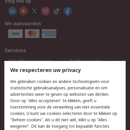
Volg ons op
We aanvaarden
Services
750.000 producten
2.500 merken
Bestellen
Inkoopoplossingen
We respecteren uw privacy
Retouren
Technisch advies
We gebruiken cookies en andere technologieën voor
Track & Trace
statistische gebruiksanalyses, personalisatie en om
advertenties weer te geven op websites van derden.
Wettelijk
Door op "Alles accepteren" te klikken, geeft u
toestemming voor de verwerking van niet-essentiële
Cookiebeleid
Email veiligheid
cookies. U kunt uw cookies selecteren door te klikken op
Privacybeleid
Websitevoorwaarden
"Beheer cookies". Als u dit niet wilt, klikt u op "Alles
weigeren". Dit kan de toegang tot bepaalde functies
Algemene