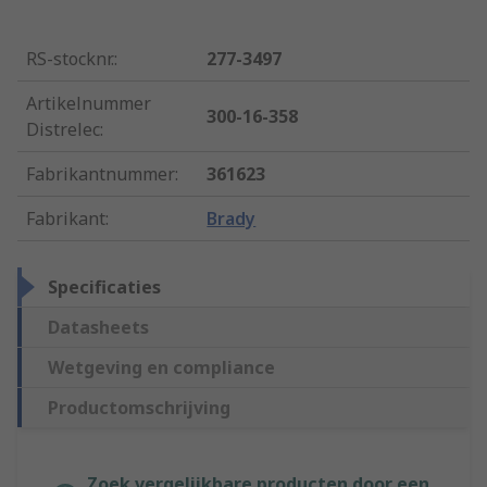
RS-stocknr.
:
277-3497
Artikelnummer
300-16-358
Distrelec
:
Fabrikantnummer
:
361623
Fabrikant
:
Brady
Specificaties
Datasheets
Wetgeving en compliance
Productomschrijving
Zoek vergelijkbare producten door een