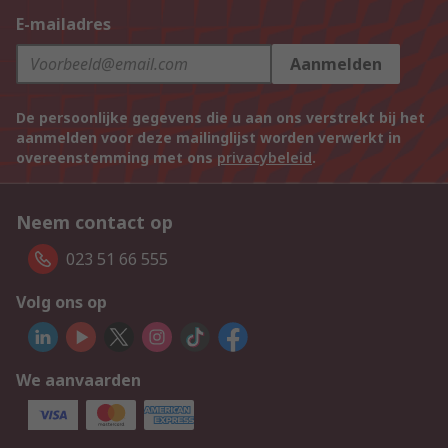
E-mailadres
Aanmelden
De persoonlijke gegevens die u aan ons verstrekt bij het
aanmelden voor deze mailinglijst worden verwerkt in
overeenstemming met ons
privacybeleid
.
Neem contact op
023 51 66 555
Volg ons op
We aanvaarden