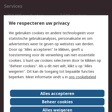
Services
750.000 producten
2.500 merken
Bestellen
Inkoopoplossingen
We respecteren uw privacy
Retouren
Technisch advies
We gebruiken cookies en andere technologieën voor
Track & Trace
statistische gebruiksanalyses, personalisatie en om
advertenties weer te geven op websites van derden.
Wettelijk
Door op "Alles accepteren" te klikken, geeft u
toestemming voor de verwerking van niet-essentiële
Cookiebeleid
Email veiligheid
cookies. U kunt uw cookies selecteren door te klikken op
Privacybeleid
Websitevoorwaarden
"Beheer cookies". Als u dit niet wilt, klikt u op "Alles
weigeren". Dit kan de toegang tot bepaalde functies
Algemene
beperken. Meer informatie vindt u in
ons cookiebeleid
verkoopvoorwaarden
Over RS
Alles accepteren
RS Group
Over ons
Beheer cookies
RS wereldwijd
Werken bij RS
Alles weigeren