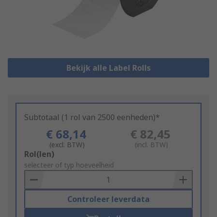
Bekijk alle Label Rolls
Subtotaal (1 rol van 2500 eenheden)*
€ 68,14
€ 82,45
(excl. BTW)
(incl. BTW)
Add
Rol(len)
to
selecteer of typ hoeveelheid
Basket
Controleer leverdata