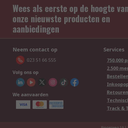
Wees als eerste op de hoogte va
onze nieuwste producten en
aanbiedingen
Neem contact op
Services
023 51 66 555
750.000 
2.500 me
Volg ons op
Bestelle
Inkoopop
Retoure
We aanvaarden
Technisc
Track & 
Bingerweg 19 |