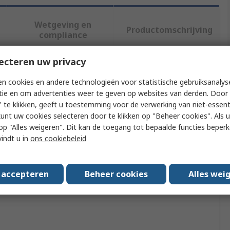
Wetgeving en
Productomschrijving
compliance
ecteren uw privacy
f meer kenmerken te selecteren.
n cookies en andere technologieën voor statistische gebruiksanalys
tie en om advertenties weer te geven op websites van derden. Door 
Waarde
 te klikken, geeft u toestemming voor de verwerking van niet-essent
kunt uw cookies selecteren door te klikken op "Beheer cookies". Als u 
Bailey Electric & Electronics bv
 u op "Alles weigeren". Dit kan de toegang tot bepaalde functies beper
vindt u in
ons cookiebeleid
Lamp Holder
S14S
s accepteren
Beheer cookies
Alles wei
rovals
No