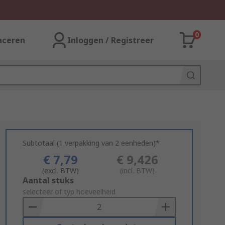
0
aceren
Inloggen / Registreer
Subtotaal (1 verpakking van 2 eenheden)*
€ 7,79
€ 9,426
(excl. BTW)
(incl. BTW)
Add
Aantal stuks
to
selecteer of typ hoeveelheid
Basket