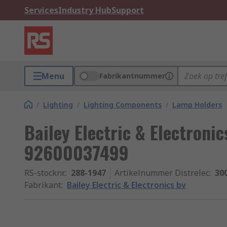
Services
Industry Hub
Support
Menu
Fabrikantnummer
/
Lighting
/
Lighting Components
/
Lamp Holders
Bailey Electric & Electroni
92600037499
RS-stocknr.
:
288-1947
Artikelnummer Distrelec
:
30
Fabrikant
:
Bailey Electric & Electronics bv