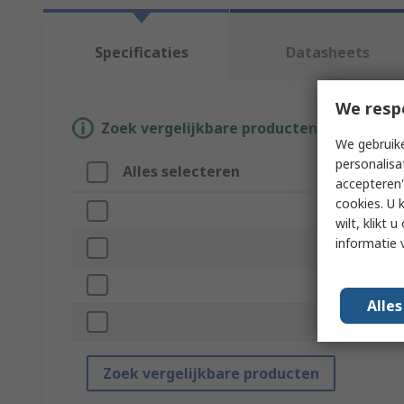
Specificaties
Datasheets
We resp
Zoek vergelijkbare producten door een o
We gebruike
personalisa
Alles selecteren
Attribuut
accepteren"
cookies. U 
Merk
wilt, klikt
informatie 
Product Type
Base
Alle
Standards/App
Zoek vergelijkbare producten