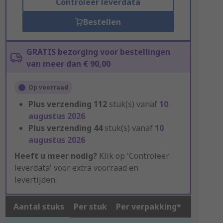
Controleer leverdata
Bestellen
GRATIS bezorging voor bestellingen
van meer dan € 90,00
Op voorraad
Plus verzending
112
stuk(s) vanaf
10
augustus 2026
Plus verzending
44
stuk(s) vanaf
10
augustus 2026
Heeft u meer nodig?
Klik op 'Controleer
leverdata' voor extra voorraad en
levertijden.
Aantal stuks
Per stuk
Per verpakking*