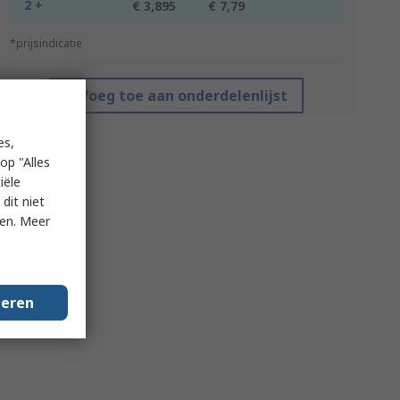
2 +
€ 3,895
€ 7,79
*prijsindicatie
Voeg toe aan onderdelenlijst
es,
op "Alles
iële
dit niet
ken. Meer
geren