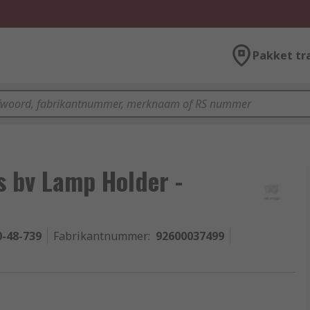
Pakket tr
cs bv Lamp Holder -
0-48-739
Fabrikantnummer
:
92600037499