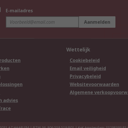
n
E-mailadres
Aanmelden
Wettelijk
producten
Cookiebeleid
rken
Email veiligheid
n
Privacybeleid
lossingen
Websitevoorwaarden
n
Algemene verkoopvoorw
h advies
Trace
 2031 AZ HAARLEM | BTW: NL 806 558 519.B01 | KvK Amsterdam: 33298393
RS 