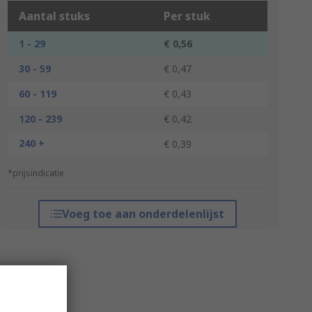
Aantal stuks
Per stuk
1 - 29
€ 0,56
30 - 59
€ 0,47
60 - 119
€ 0,43
120 - 239
€ 0,42
240 +
€ 0,39
*prijsindicatie
Voeg toe aan onderdelenlijst