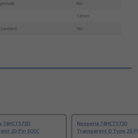
provals
No
13mm
Standard
No
a 74HCT573D
Nexperia 74HCT573D
rent 20-Pin SOIC
Transparent D Type 20-P