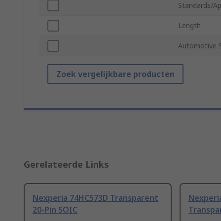
Standards/Ap
Length
Automotive 
Zoek vergelijkbare producten
Gerelateerde Links
Nexperia 74HC573D Transparent
Nexperi
20-Pin SOIC
Transpa