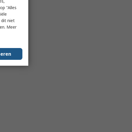
es,
op "Alles
iële
dit niet
ken. Meer
geren