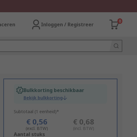
0
aceren
Inloggen / Registreer
Bulkkorting beschikbaar
Bekijk bulkkorting
Subtotaal (1 eenheid)*
€ 0,56
€ 0,68
(excl. BTW)
(incl. BTW)
Add
Aantal stuks