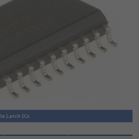
lle Latch ICs