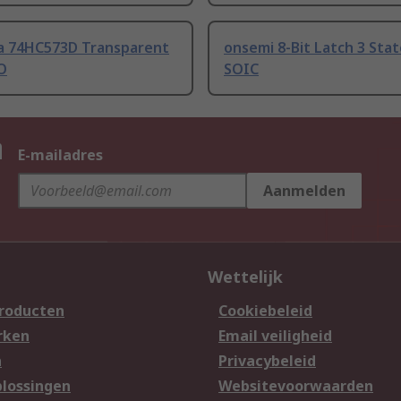
a 74HC573D Transparent
onsemi 8-Bit Latch 3 Stat
O
SOIC
n
E-mailadres
Aanmelden
Wettelijk
producten
Cookiebeleid
rken
Email veiligheid
n
Privacybeleid
lossingen
Websitevoorwaarden