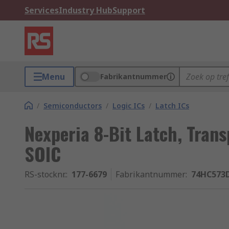
Services
Industry Hub
Support
Menu
Fabrikantnummer
/
Semiconductors
/
Logic ICs
/
Latch ICs
Nexperia 8-Bit Latch, Trans
SOIC
RS-stocknr.
:
177-6679
Fabrikantnummer
:
74HC573D