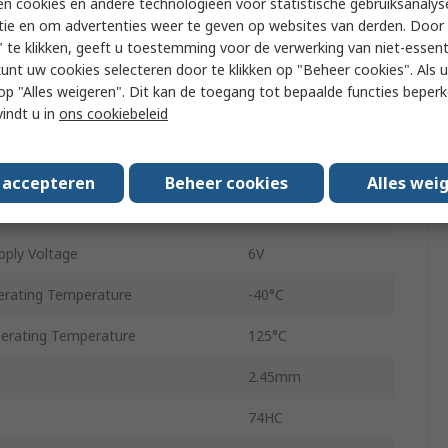
n cookies en andere technologieën voor statistische gebruiksanalys
3 State
tie en om advertenties weer te geven op websites van derden. Door 
 te klikken, geeft u toestemming voor de verwerking van niet-essent
Non-Inverting
kunt uw cookies selecteren door te klikken op "Beheer cookies". Als u 
Surface
 u op "Alles weigeren". Dit kan de toegang tot bepaalde functies beper
vindt u in
ons cookiebeleid
ply Voltage
2V
e
SOIC
s accepteren
Beheer cookies
Alles wei
20
ply Voltage
6V
rating Temperature
-40°C
rating Temperature
125°C
2.45mm
74HC