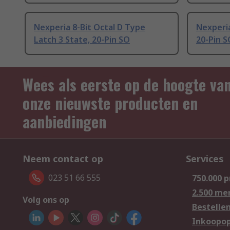
Nexperia 8-Bit Octal D Type
Nexperi
Latch 3 State, 20-Pin SO
20-Pin S
Wees als eerste op de hoogte va
onze nieuwste producten en
aanbiedingen
Neem contact op
Services
023 51 66 555
750.000 
2.500 me
Volg ons op
Bestelle
Inkoopop