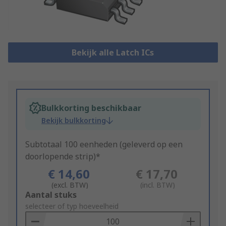
Bekijk alle Latch ICs
Bulkkorting beschikbaar
Bekijk bulkkorting
Subtotaal 100 eenheden (geleverd op een
doorlopende strip)*
€ 14,60
€ 17,70
(excl. BTW)
(incl. BTW)
Add
Aantal stuks
to
selecteer of typ hoeveelheid
Basket