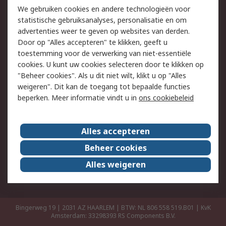
Retouren
Technisch advies
We gebruiken cookies en andere technologieën voor
Track & Trace
statistische gebruiksanalyses, personalisatie en om
advertenties weer te geven op websites van derden.
Wettelijk
Door op "Alles accepteren" te klikken, geeft u
toestemming voor de verwerking van niet-essentiële
Cookiebeleid
Email veiligheid
cookies. U kunt uw cookies selecteren door te klikken op
Privacybeleid
Websitevoorwaarden
"Beheer cookies". Als u dit niet wilt, klikt u op "Alles
weigeren". Dit kan de toegang tot bepaalde functies
Algemene
beperken. Meer informatie vindt u in
ons cookiebeleid
verkoopvoorwaarden
Over RS
Alles accepteren
RS Group
Over ons
Beheer cookies
RS wereldwijd
Werken bij RS
Alles weigeren
ESG
Bingerweg 19 | 2031 AZ HAARLEM | BTW: NL 806 558 519.B01 | KvK
Amsterdam: 33298393
RS Components B.V.