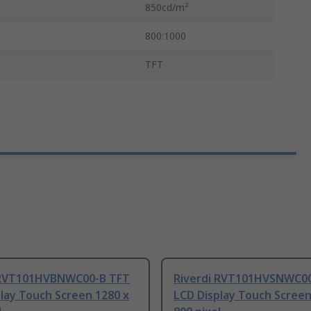
850cd/m²
800:1000
TFT
 RVT101HVBNWC00-B TFT
Riverdi RVT101HVSNWC00
lay Touch Screen 1280 x
LCD Display Touch Screen