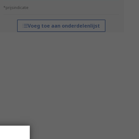
*prijsindicatie
Voeg toe aan onderdelenlijst