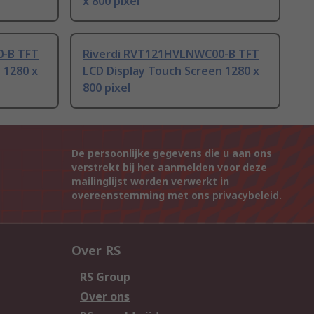
x 800 pixel
0-B TFT
Riverdi RVT121HVLNWC00-B TFT
 1280 x
LCD Display Touch Screen 1280 x
800 pixel
De persoonlijke gegevens die u aan ons
verstrekt bij het aanmelden voor deze
mailinglijst worden verwerkt in
overeenstemming met ons
privacybeleid
.
Over RS
RS Group
Over ons