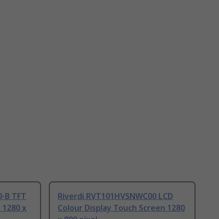
-B TFT
Riverdi RVT101HVSNWC00 LCD
 1280 x
Colour Display Touch Screen 1280