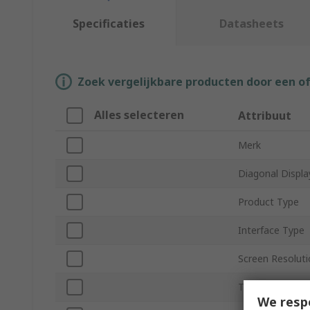
Specificaties
Datasheets
Zoek vergelijkbare producten door een o
Alles selecteren
Attribuut
Merk
Diagonal Displa
Product Type
Interface Type
Screen Resolut
Touch Screen
We resp