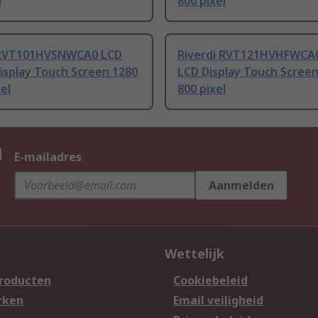
l
800 pixel
 RVT101HVSNWCA0 LCD
Riverdi RVT121HVHFWCA
isplay Touch Screen 1280
LCD Display Touch Screen
xel
800 pixel
n
E-mailadres
Aanmelden
Wettelijk
producten
Cookiebeleid
rken
Email veiligheid