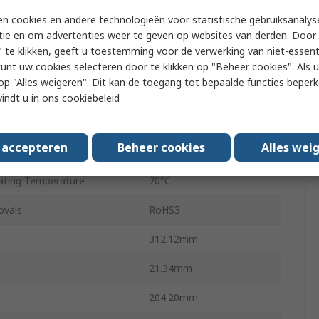
imensions
216.96 x 135.60 mm
n cookies en andere technologieën voor statistische gebruiksanalys
ype
Capacitive
tie en om advertenties weer te geven op websites van derden. Door 
 te klikken, geeft u toestemming voor de verwerking van niet-essent
LED
kunt uw cookies selecteren door te klikken op "Beheer cookies". Als u 
 u op "Alles weigeren". Dit kan de toegang tot bepaalde functies beper
 Voltage
7V
vindt u in
ons cookiebeleid
y Voltage
14V
s accepteren
Beheer cookies
Alles wei
ting Temperature
-20°C
ting Temperature
70°C
ovals
RoHS3
312.12mm
21.34mm
204.20mm