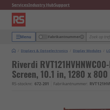
Services
Industry Hub
Support
Menu
Fabrikantnummer
/
Displays & Optoelectronics
/
Display Modules
/
LC
Riverdi RVT121HVHNWC00-B
Screen, 10.1 in, 1280 x 800 
RS-stocknr.
:
672-201
Fabrikantnummer
:
RVT121HV