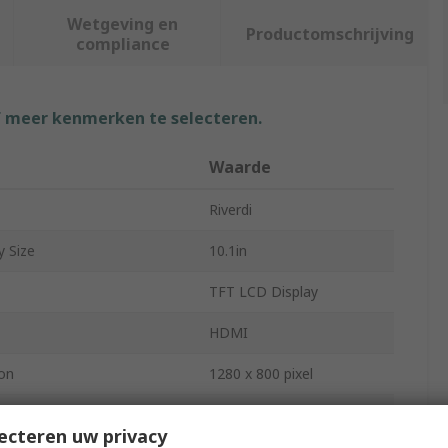
Wetgeving en
Productomschrijving
compliance
f meer kenmerken te selecteren.
Waarde
Riverdi
y Size
10.1in
TFT LCD Display
HDMI
ion
1280 x 800 pixel
Yes
ecteren uw privacy