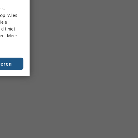
es,
op "Alles
iële
dit niet
ken. Meer
geren