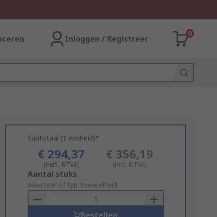
0
aceren
Inloggen / Registreer
Subtotaal (1 eenheid)*
€ 294,37
€ 356,19
(excl. BTW)
(incl. BTW)
Add
Aantal stuks
to
selecteer of typ hoeveelheid
Basket
Bestellen