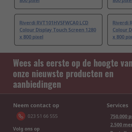
800 pixel
800 pixe
Riverdi RVT101HVSFWCA0 LCD
Riverdi
Colour Display Touch Screen 1280
Colour D
x 800 pixel
x 800 pi
Wees als eerste op de hoogte va
onze nieuwste producten en
aanbiedingen
Neem contact op
Services
023 51 66 555
750.000 
2.500 me
Volg ons op