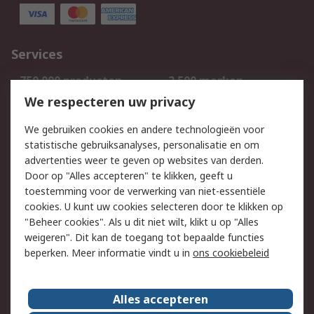
Services
750.000 producten
2.500 merken
Bestellen
Inkoopoplossingen
We respecteren uw privacy
Retouren
Technisch advies
We gebruiken cookies en andere technologieën voor
Track & Trace
statistische gebruiksanalyses, personalisatie en om
advertenties weer te geven op websites van derden.
Wettelijk
Door op "Alles accepteren" te klikken, geeft u
toestemming voor de verwerking van niet-essentiële
Cookiebeleid
Email veiligheid
cookies. U kunt uw cookies selecteren door te klikken op
Privacybeleid
Websitevoorwaarden
"Beheer cookies". Als u dit niet wilt, klikt u op "Alles
weigeren". Dit kan de toegang tot bepaalde functies
Algemene
beperken. Meer informatie vindt u in
ons cookiebeleid
verkoopvoorwaarden
Over RS
Alles accepteren