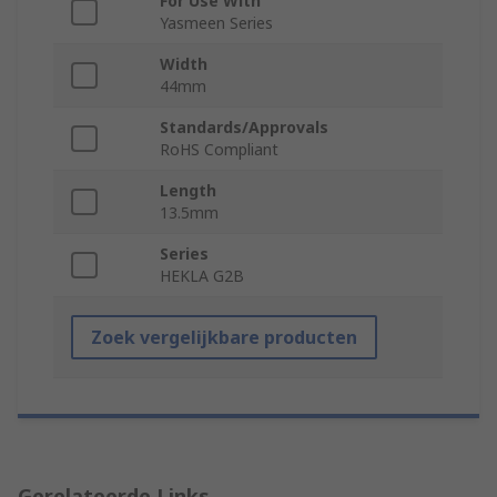
For Use With
Yasmeen Series
Width
44mm
Standards/Approvals
RoHS Compliant
Length
13.5mm
Series
HEKLA G2B
Zoek vergelijkbare producten
Gerelateerde Links