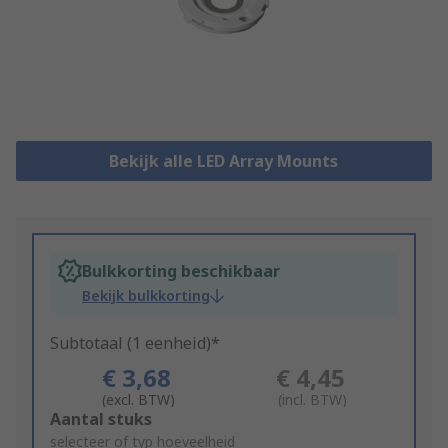
Bekijk alle LED Array Mounts
Bulkkorting beschikbaar
Bekijk bulkkorting
Subtotaal (1 eenheid)*
€ 3,68
€ 4,45
(excl. BTW)
(incl. BTW)
Add
Aantal stuks
to
selecteer of typ hoeveelheid