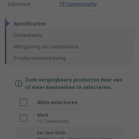
Fabrikant
:
TE Connectivity
Specificaties
Datasheets
Wetgeving en compliance
Productomschrijving
Zoek vergelijkbare producten door een
of meer kenmerken te selecteren.
Alles selecteren
Merk
TE Connectivity
For Use With
BridgeLux H6, Citizen CLL020, Citizen