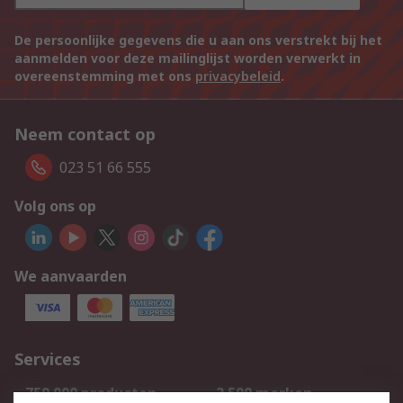
De persoonlijke gegevens die u aan ons verstrekt bij het
aanmelden voor deze mailinglijst worden verwerkt in
overeenstemming met ons
privacybeleid
.
Neem contact op
023 51 66 555
Volg ons op
We aanvaarden
Services
750.000 producten
2.500 merken