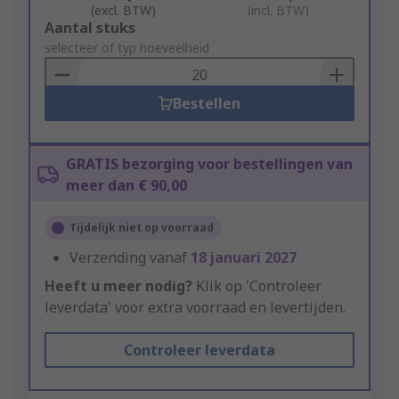
(excl. BTW)
(incl. BTW)
Add
Aantal stuks
to
selecteer of typ hoeveelheid
Basket
Bestellen
GRATIS bezorging voor bestellingen van
meer dan € 90,00
Tijdelijk niet op voorraad
Verzending vanaf
18 januari 2027
Heeft u meer nodig?
Klik op 'Controleer
leverdata' voor extra voorraad en levertijden.
Controleer leverdata