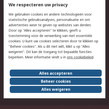
Bestellen
Inkoopoplossingen
We respecteren uw privacy
Retouren
Technisch advies
We gebruiken cookies en andere technologieën voor
Track & Trace
statistische gebruiksanalyses, personalisatie en om
advertenties weer te geven op websites van derden.
Wettelijk
Door op "Alles accepteren" te klikken, geeft u
toestemming voor de verwerking van niet-essentiële
Cookiebeleid
Email veiligheid
cookies. U kunt uw cookies selecteren door te klikken op
Privacybeleid
Websitevoorwaarden
"Beheer cookies". Als u dit niet wilt, klikt u op "Alles
weigeren". Dit kan de toegang tot bepaalde functies
Algemene
beperken. Meer informatie vindt u in
ons cookiebeleid
verkoopvoorwaarden
Over RS
Alles accepteren
RS Group
Over ons
Beheer cookies
RS wereldwijd
Werken bij RS
Alles weigeren
ESG