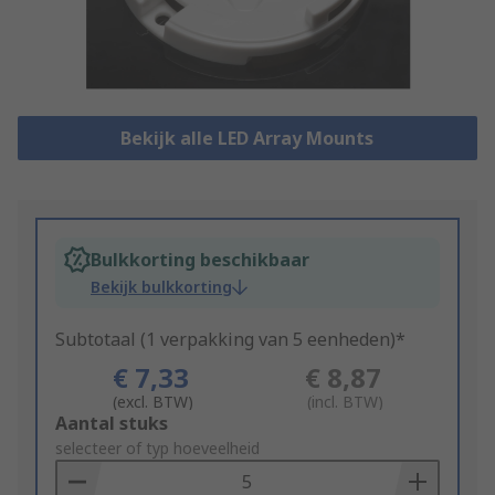
Bekijk alle LED Array Mounts
Bulkkorting beschikbaar
Bekijk bulkkorting
Subtotaal (1 verpakking van 5 eenheden)*
€ 7,33
€ 8,87
(excl. BTW)
(incl. BTW)
Add
Aantal stuks
to
selecteer of typ hoeveelheid
Basket