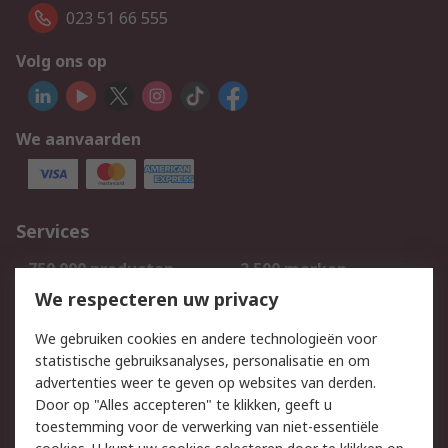
023 51 66 555
Volg ons op
We aanvaarden
Services
750.000 producten
2.500 merken
Bestellen
Inkoopoplossingen
We respecteren uw privacy
Retouren
Technisch advies
We gebruiken cookies en andere technologieën voor
Track & Trace
statistische gebruiksanalyses, personalisatie en om
advertenties weer te geven op websites van derden.
Wettelijk
Door op "Alles accepteren" te klikken, geeft u
toestemming voor de verwerking van niet-essentiële
Cookiebeleid
Email veiligheid