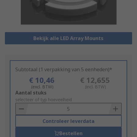
Bekijk alle LED Array Mounts
Subtotaal (1 verpakking van 5 eenheden)*
€ 10,46
€ 12,655
(excl. BTW)
(incl. BTW)
Add
Aantal stuks
to
selecteer of typ hoeveelheid
Basket
Controleer leverdata
Bestellen