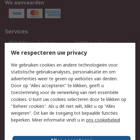
We aanvaarden
Services
750.000 producten
2.500 merken
Bestellen
Inkoopoplossingen
We respecteren uw privacy
Retouren
Technisch advies
We gebruiken cookies en andere technologieën voor
Track & Trace
statistische gebruiksanalyses, personalisatie en om
advertenties weer te geven op websites van derden.
Wettelijk
Door op "Alles accepteren" te klikken, geeft u
toestemming voor de verwerking van niet-essentiële
Cookiebeleid
Email veiligheid
cookies. U kunt uw cookies selecteren door te klikken op
Privacybeleid
Websitevoorwaarden
"Beheer cookies". Als u dit niet wilt, klikt u op "Alles
weigeren". Dit kan de toegang tot bepaalde functies
Algemene
beperken. Meer informatie vindt u in
ons cookiebeleid
verkoopvoorwaarden
Over RS