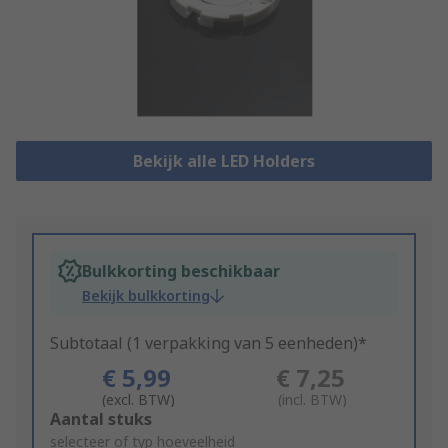
Bekijk alle LED Holders
Bulkkorting beschikbaar
Bekijk bulkkorting
Subtotaal (1 verpakking van 5 eenheden)*
€ 5,99
€ 7,25
(excl. BTW)
(incl. BTW)
Add
Aantal stuks
to
selecteer of typ hoeveelheid