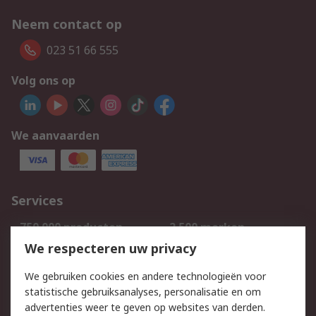
Neem contact op
023 51 66 555
Volg ons op
We aanvaarden
Services
750.000 producten
2.500 merken
Bestellen
Inkoopoplossingen
We respecteren uw privacy
Retouren
Technisch advies
We gebruiken cookies en andere technologieën voor
Track & Trace
statistische gebruiksanalyses, personalisatie en om
advertenties weer te geven op websites van derden.