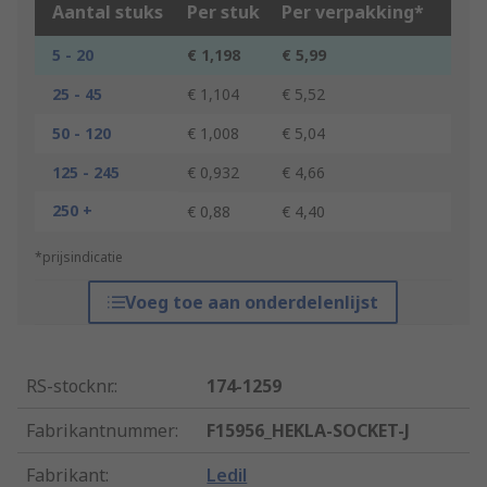
Aantal stuks
Per stuk
Per verpakking*
5 - 20
€ 1,198
€ 5,99
25 - 45
€ 1,104
€ 5,52
50 - 120
€ 1,008
€ 5,04
125 - 245
€ 0,932
€ 4,66
250 +
€ 0,88
€ 4,40
*prijsindicatie
Voeg toe aan onderdelenlijst
RS-stocknr.
:
174-1259
Fabrikantnummer
:
F15956_HEKLA-SOCKET-J
Fabrikant
:
Ledil