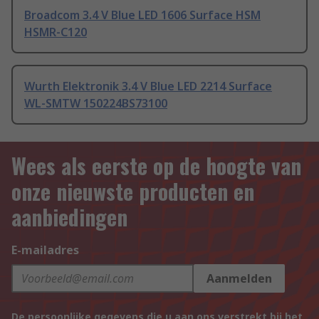
Broadcom 3.4 V Blue LED 1606 Surface HSM
HSMR-C120
Wurth Elektronik 3.4 V Blue LED 2214 Surface
WL-SMTW 150224BS73100
Wees als eerste op de hoogte van
onze nieuwste producten en
aanbiedingen
E-mailadres
Aanmelden
De persoonlijke gegevens die u aan ons verstrekt bij het