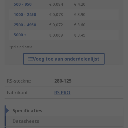
500 - 950
€ 0,084
€ 4,20
1000 - 2450
€ 0,078
€ 3,90
2500 - 4950
€ 0,072
€ 3,60
5000 +
€ 0,069
€ 3,45
*prijsindicatie
Voeg toe aan onderdelenlijst
RS-stocknr.
:
280-125
Fabrikant
:
RS PRO
Specificaties
Datasheets