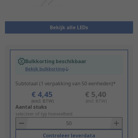
Bekijk alle LEDs
Bulkkorting beschikbaar
Bekijk bulkkorting
Subtotaal (1 verpakking van 50 eenheden)*
€ 4,45
€ 5,40
(excl. BTW)
(incl. BTW)
Add
Aantal stuks
to
selecteer of typ hoeveelheid
Basket
Controleer leverdata